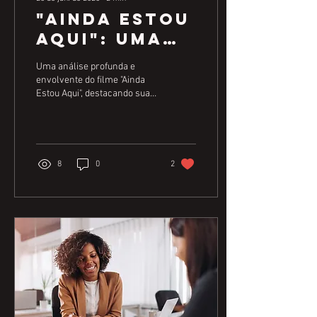
"Ainda Estou
Aqui": Uma
Jornada de
Uma análise profunda e
Coragem e
envolvente do filme "Ainda
Estou Aqui", destacando sua
Memória no
narrativa comovente e
Cinema
impacto cultural "Ainda Estou
Brasileiro
Aqui" ...
8
0
2