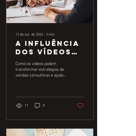
12 de out. de 2024
∙
3
min
A Influência
dos Vídeos
em
Como os vídeos podem
Estratégias
transformar estratégias de
vendas consultivas e ajudar
de Vendas
a criar relacionamentos
Consultivas
duradouros com clientes. No
atual...
11
0