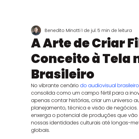
Sobre Transmissões ao Vivo
Sobre Instagram
Sobr
Benedito Minotti
1 de jul.
5 min de leitura
A Arte de Criar F
Conceito à Tela 
Brasileiro
No vibrante cenário 
do audiovisual brasileiro
consolida como um campo fértil para a inov
apenas contar histórias, criar um universo 
planejamento, técnica e visão de negócios. É
enxerga o potencial de produções que vã
nossas identidades culturais até longas-m
globais.