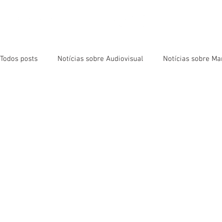
NOSSOS 
Todos posts
Notícias sobre Audiovisual
Notícias sobre Ma
Live Streaming
Event Filming
Animated Videos
Cameras and Equipment
Virtual Reality
Music Vide
Audiovisual News
Marketing News
Sobre YouTube
Sobre ZMOT
Sobre Vídeos
Sobre Séries e Filmes