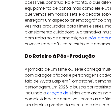
acessíveis continua. No entanto, o que dif
equipamento de ponta, mas como ele é utiliz
que vemos em nossos sets é o debate sobre 
entregam um aspecto cinematográfico amplo 
vez mais procuradas para filmes e séries, 
planejamento cuidadoso. A alternativa, muit
bom trabalho de composição e 
pós-produ
envolve trade-offs entre estética e orçamen
Do Roteiro à Pós-Produção
A jornada de um filme ou série começa muito
com diálogos afiados e personagens cativa
fala de Wyatt Earp em 'Tombstone', demons
personagem. Em 2026, a busca por roteiris
incluindo a 
criação de
 séries com arcos narr
complexidade de narrativas como as de 'tim
um domínio preciso da estrutura e do ritmo.