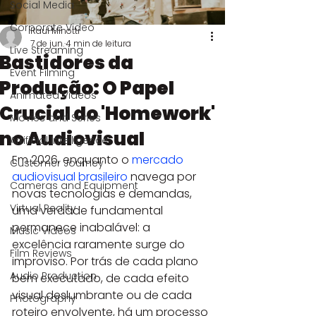
Social Media
Corporate Video
Raul Minotti
7 de jun.
4 min de leitura
Live Streaming
Bastidores da
Event Filming
Produção: O Papel
Animated Videos
Crucial do 'Homework'
Movies and Series
no Audiovisual
Artificial Intelligence
Em 2026, enquanto o 
mercado 
Customer Journey
audiovisual brasileiro
 navega por 
Cameras and Equipment
novas tecnologias e demandas, 
Virtual Reality
uma verdade fundamental 
permanece inabalável: a 
Music Videos
excelência raramente surge do 
Film Reviews
improviso. Por trás de cada plano 
Audio Production
bem executado, de cada efeito 
visual deslumbrante ou de cada 
Photography
roteiro envolvente, há um processo 