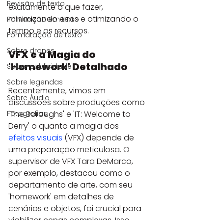
Revisão de texto
exatamente o que fazer, 
minimizando erros e otimizando o 
Pontuação em texto
tempo e os recursos.
Formatação de texto
Sobre drones
VFX e a Magia do 
'Homework' Detalhado
Sobre publicidade
Sobre legendas
Recentemente, vimos em 
Sobre Áudio
discussões sobre produções como 
'The Boroughs' e 'IT: Welcome to 
Fotografias
Derry' o quanto a magia dos 
efeitos visuais
 (VFX) depende de 
uma preparação meticulosa. O 
supervisor de VFX Tara DeMarco, 
por exemplo, destacou como o 
departamento de arte, com seu 
'homework' em detalhes de 
cenários e objetos, foi crucial para 