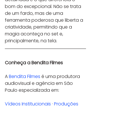
bom do excepcional. Não se trata 
de um fardo, mas de uma 
ferramenta poderosa que liberta a 
criatividade, permitindo que a 
magia aconteça no set e, 
principalmente, na tela.
Conheça a Bendita Filmes
A 
Bendita Filmes
 é uma produtora 
audiovisual e agência em São 
Paulo especializada em:
Vídeos Institucionais
 · 
Produções 
para YouTube
 · 
Instagram e TikTok
 · 
Publicidades e Campanhas
 · 
Filmagens de Eventos
 · 
VFX e Vídeos 