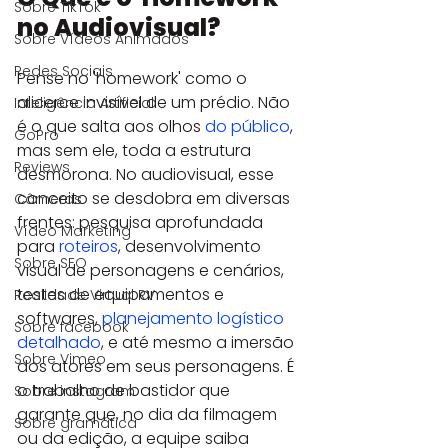
Sobre TikTok
no Audiovisual?
Sobre Vídeos Animados
Redes Sociais
Pense no 'homework' como o 
alicerce invisível de um prédio. Não 
Inteligência Artificial
é o que salta aos olhos 
do público
, 
GoPro
mas sem ele, toda a estrutura 
Reviews
desmorona. No audiovisual, esse 
conceito se desdobra em diversas 
Câmeras
frentes: pesquisa aprofundada 
Vídeo Marketing
para 
roteiros
, desenvolvimento 
Sobre SEO
visual de personagens e cenários, 
testes de equipamentos e 
Realidade Virtual RV
softwares, 
planejamento logístico 
Sobre facebook
detalhado
, e até mesmo a imersão 
Sobre Vimeo
dos atores em seus personagens. É 
o trabalho de bastidor que 
Sobre instagram
garante que, no dia da filmagem 
Sobre gramática
ou da edição, a equipe saiba 