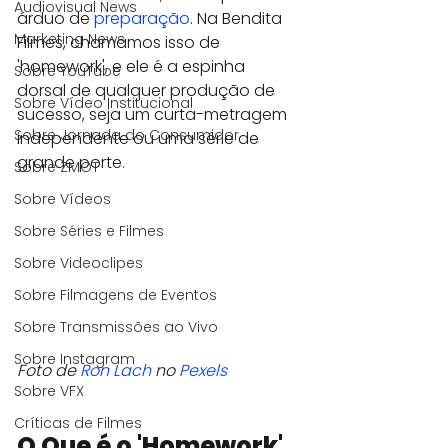
Audiovisual News
árduo de 
preparação
. Na Bendita 
Marketing News
Filmes, chamamos isso de 
'homework', e ele é a espinha 
Sobre YouTube
dorsal de qualquer produção de 
Sobre Vídeo Institucional
sucesso, seja um curta-metragem 
Sobre Jornada do Consumidor
independente ou uma série de 
grande porte.
Sobre ZMOT
Sobre Vídeos
Sobre Séries e Filmes
Sobre Videoclipes
Sobre Filmagens de Eventos
Sobre Transmissões ao Vivo
Sobre Instagram
Foto de 
Ron Lach
 no 
Pexels
Sobre VFX
Críticas de Filmes
O Que é o 'Homework' 