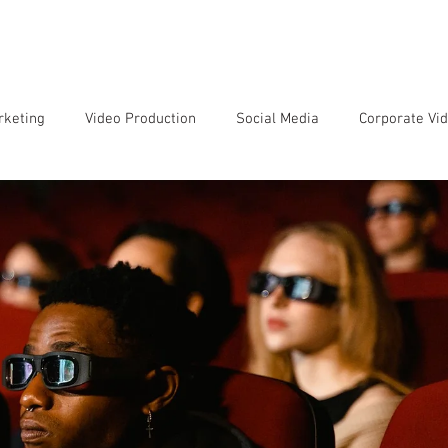
SERVIÇOS
EQUIPE
CLIENTES
SOBRE NÓS
CONTATO
rketing
Video Production
Social Media
Corporate Vi
Movies and Series
Artificial Intelligence
Customer Jour
os
Film Reviews
Audio Production
Photography
Sobre Vídeo Institucional
Sobre Jornada do Consumidor
Sobre Videoclipes
Sobre Filmagens de Eventos