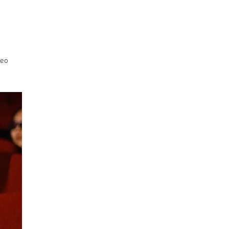
BLOG
TRABALHE CONOSCO
deo
ney