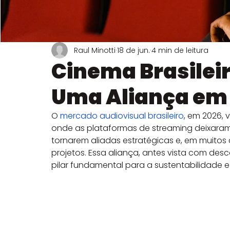
Sobre Transmissões ao Vivo
Sobre Instagram
Sobr
Raul Minotti
18 de jun.
4 min de leitura
Cinema Brasileir
Uma Aliança em
O 
mercado audiovisual brasileiro
, em 2026,
onde as plataformas de streaming deixaram 
tornarem aliadas estratégicas e, em muitos 
projetos. Essa aliança, antes vista com des
pilar fundamental para a sustentabilidade