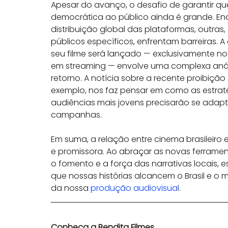
Apesar do avanço, o desafio de garantir qu
democrática ao público ainda é grande. En
distribuição global das plataformas, outra
públicos específicos, enfrentam barreiras. 
seu filme será lançado — exclusivamente no
em streaming — envolve uma complexa anális
retorno. A notícia sobre a recente proibição
exemplo, nos faz pensar em como as estraté
audiências mais jovens precisarão se adapt
campanhas.
Em suma, a relação entre cinema brasileiro
e promissora. Ao abraçar as novas ferrament
o fomento e a força das narrativas locais
que nossas histórias alcancem o Brasil e o 
da nossa 
produção audiovisual
.
Conheça a Bendita Filmes