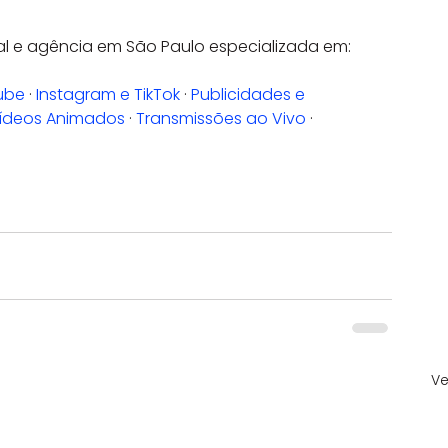
al e agência em São Paulo especializada em:
ube
 · 
Instagram e TikTok
 · 
Publicidades e 
Vídeos Animados
 · 
Transmissões ao Vivo
 · 
Ve