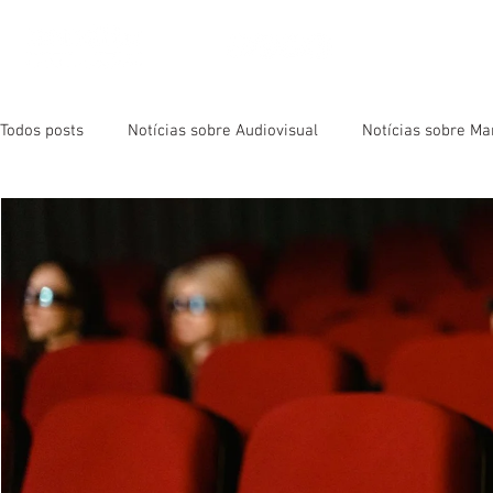
NOSSOS 
Todos posts
Notícias sobre Audiovisual
Notícias sobre Ma
Live Streaming
Event Filming
Animated Videos
Cameras and Equipment
Virtual Reality
Music Vide
Audiovisual News
Marketing News
Sobre YouTube
Sobre ZMOT
Sobre Vídeos
Sobre Séries e Filmes