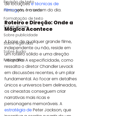
Revisão de texto
de locações 
e técnicas de 
filmag
em, é a ordem do dia.
Pontuação em texto
Formatação de texto
Roteiro e Direção: Onde a 
Sobre drones
Mágica Acontece
Sobre publicidade
A base de qualquer grande filme, 
Sobre legendas
independente ou não, reside em 
Sobre Áudio
um roteiro sólido e uma direção 
visionária. A especificidade, como 
Fotografias
ressalta o diretor Chandler Levack 
em discussões recentes, é um pilar 
fundamental. Ao focar em detalhes 
únicos e universos bem delineados, 
os cineastas conseguem criar 
narrativas mais ricas e 
personagens memoráveis. A 
estratégia de
 Peter Jackson, que 