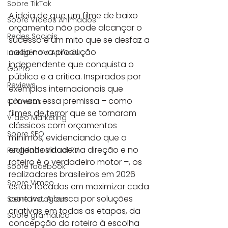
Sobre TikTok
A ideia de que um filme de baixo 
Sobre Vídeos Animados
orçamento não pode alcançar o 
Redes Sociais
sucesso é um mito que se desfaz a 
cada nova produção 
Inteligência Artificial
independente que conquista o 
GoPro
público e a crítica. Inspirados por 
Reviews
exemplos internacionais que 
provam essa premissa – como 
Câmeras
filmes de terror que se tornaram 
Vídeo Marketing
clássicos com orçamentos 
Sobre SEO
mínimos, evidenciando que a 
engenhosidade na direção e no 
Realidade Virtual RV
roteiro é o verdadeiro motor –, os 
Sobre facebook
realizadores brasileiros em 2026 
Sobre Vimeo
estão focados em maximizar cada 
centavo. A busca por soluções 
Sobre instagram
criativas em todas as etapas, da 
Sobre gramática
concepção do roteiro à escolha 