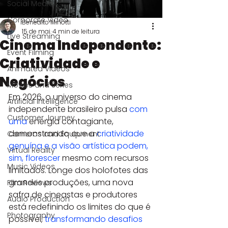
Social Media
Corporate Video
Benedito Minotti
15 de mai.
4 min de leitura
Live Streaming
Cinema Independente:
Event Filming
Criatividade e
Animated Videos
Negócios
Movies and Series
Em 2026, o universo do cinema 
Artificial Intelligence
independente brasileiro pulsa 
com 
Customer Journey
uma
 energia contagiante, 
demonstrando que a 
criatividade 
Cameras and Equipment
genuína e a visão artística podem, 
Virtual Reality
sim, florescer
 mesmo com recursos 
Music Videos
limitados. Longe dos holofotes das 
grandes produções, uma nova 
Film Reviews
safra de cineastas e produtores 
Audio Production
está redefinindo os limites do que é 
Photography
possível, 
transformando desafios 