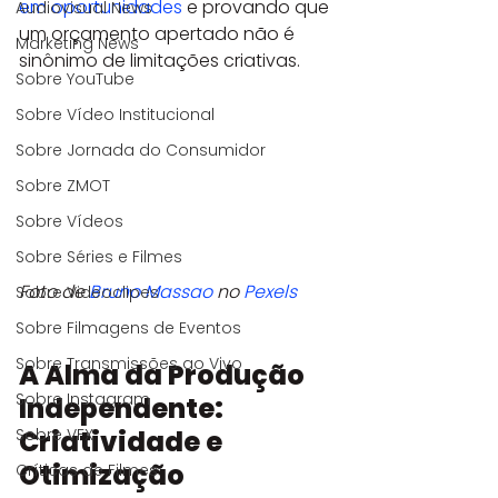
em oportunidades
 e provando que 
Audiovisual News
um orçamento apertado não é 
Marketing News
sinônimo de limitações criativas.
Sobre YouTube
Sobre Vídeo Institucional
Sobre Jornada do Consumidor
Sobre ZMOT
Sobre Vídeos
Sobre Séries e Filmes
Foto de 
Bruno Massao
 no 
Pexels
Sobre Videoclipes
Sobre Filmagens de Eventos
Sobre Transmissões ao Vivo
A Alma da Produção 
Sobre Instagram
Independente: 
Criatividade e 
Sobre VFX
Otimização
Críticas de Filmes