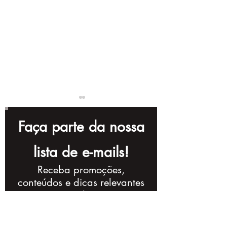
Faça parte da nossa
lista de e-mails!
Receba promoções,
Séries Brasileiras:
A Arte de Film
conteúdos e dicas relevantes
Estratégias de
Produção e N
semanalmente.
Conteúdo na TV e
no Audiovisu
Streaming