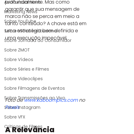
profundamente. Mas como 
Audiovisual News
garantir que sua mensagem de 
Marketing News
marca não se perca em meio a 
Sobre YouTube
tanto conteúdo? A chave está em 
uma estratégia bem definida e 
Sobre Vídeo Institucional
uma execução impecável.
Sobre Jornada do Consumidor
Sobre ZMOT
Sobre Vídeos
Sobre Séries e Filmes
Sobre Videoclipes
Sobre Filmagens de Eventos
Sobre Transmissões ao Vivo
Foto de 
www.kaboompics.com
 no 
Pexels
Sobre Instagram
Sobre VFX
Críticas de Filmes
A Relevância 