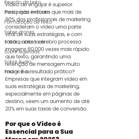
Revisão de texto
vídeo de engajar é superior. 
Pesquisas indicam que mais de 
Pontuação em texto
90% dos profissionais de marketing 
Formatação de texto
consideram o vídeo uma parte 
Sobre drones
vital de suas estratégias, e com 
razão: nosso cérebro processa 
Sobre publicidade
imagens 60.000 vezes mais rápido 
Sobre legendas
que texto, garantindo uma 
Sobre Áudio
retenção de mensagem muito 
maior. E o resultado prático? 
Fotografias
Empresas que integram vídeo em 
suas estratégias de marketing, 
especialmente em páginas de 
destino, veem um aumento de até 
20% em suas taxas de conversão.
Por que o Vídeo é 
Essencial para a Sua 