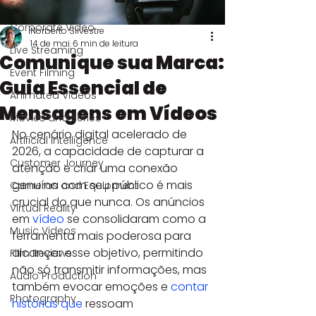
Social Media
Corporate Video
Norberto Silvestre
14 de mai.
6 min de leitura
Live Streaming
Comunique sua Marca:
Event Filming
Guia Essencial de
Animated Videos
Mensagens em Vídeos
Movies and Series
No cenário digital acelerado de 
Artificial Intelligence
2026, a capacidade de capturar a 
Customer Journey
atenção e criar uma conexão 
genuína com seu público é mais 
Cameras and Equipment
crucial do que nunca. Os anúncios 
Virtual Reality
em 
vídeo
 se consolidaram como a 
Music Videos
ferramenta mais poderosa para 
alcançar esse objetivo, permitindo 
Film Reviews
não só transmitir informações, mas 
Audio Production
também evocar emoções e 
contar 
Photography
histórias que
 ressoam 