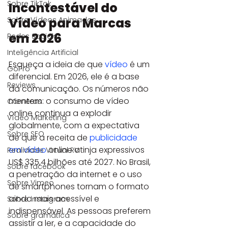
Sobre TikTok
Incontestável do 
Vídeo para Marcas 
Sobre Vídeos Animados
em 2026
Redes Sociais
Inteligência Artificial
Esqueça a ideia de que 
vídeo
 é um 
GoPro
diferencial. Em 2026, ele é a base 
Reviews
da comunicação. Os números não 
mentem: o consumo de vídeo 
Câmeras
online continua a explodir 
Vídeo Marketing
globalmente, com a expectativa 
Sobre SEO
de que a receita de 
publicidade 
em vídeo
 online atinja expressivos 
Realidade Virtual RV
US$ 335,4 bilhões até 2027. No Brasil, 
Sobre facebook
a penetração da internet e o uso 
Sobre Vimeo
de smartphones tornam o formato 
ainda mais acessível e 
Sobre instagram
indispensável. As pessoas preferem 
Sobre gramática
assistir a ler, e a capacidade do 