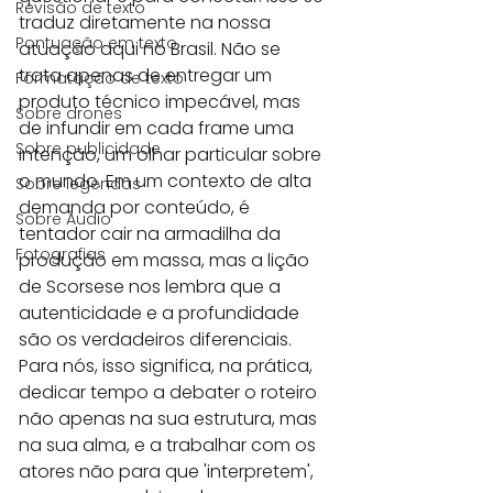
Revisão de texto
traduz diretamente na nossa 
Pontuação em texto
atuação aqui no Brasil. Não se 
trata apenas de entregar um 
Formatação de texto
produto técnico impecável, mas 
Sobre drones
de infundir em cada frame uma 
Sobre publicidade
intenção, um olhar particular sobre 
o mundo. Em um contexto de alta 
Sobre legendas
demanda por conteúdo, é 
Sobre Áudio
tentador cair na armadilha da 
Fotografias
produção em massa, mas a lição 
de Scorsese nos lembra que a 
autenticidade e a profundidade 
são os verdadeiros diferenciais. 
Para nós, isso significa, na prática, 
dedicar tempo a debater o roteiro 
não apenas na sua estrutura, mas 
na sua alma, e a trabalhar com os 
atores não para que 'interpretem', 