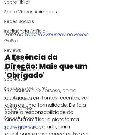
Sobre TikTok
Sobre Vídeos Animados
Redes Sociais
Inteligência Artificial
Foto de 
Yaroslav Shuraev
 no 
Pexels
GoPro
Reviews
A Essência da 
Câmeras
Direção: Mais que um 
Vídeo Marketing
'Obrigado'
Sobre SEO
Realidade Virtual RV
O discurso de Scorsese, como 
destacado em fontes recentes, vai 
Sobre facebook
além de uma formalidade. Ele fala 
Sobre Vimeo
sobre a responsabilidade do 
Sobre instagram
cineasta em usar a plataforma 
para promover
 a arte, para 
Sobre gramática
questionar e para conectar. Isso se 