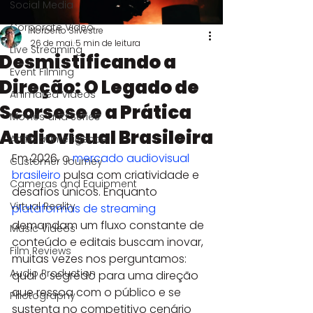
Social Media
Corporate Video
Norberto Silvestre
26 de mai.
5 min de leitura
Live Streaming
Desmistificando a
Event Filming
Direção: O Legado de
Animated Videos
Scorsese e a Prática
Movies and Series
Audiovisual Brasileira
Artificial Intelligence
Em 2026, o 
mercado audiovisual 
Customer Journey
brasileiro
 pulsa com criatividade e 
Cameras and Equipment
desafios únicos. Enquanto 
Virtual Reality
plataformas de streaming
demandam um fluxo constante de 
Music Videos
conteúdo e editais buscam inovar, 
Film Reviews
muitas vezes nos perguntamos: 
Audio Production
qual o segredo para uma direção 
que ressoa com o público e se 
Photography
sustenta no competitivo cenário 