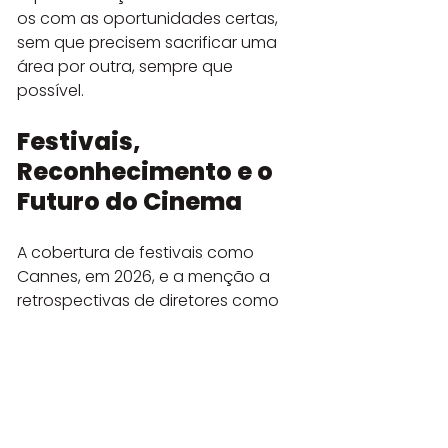
os com as oportunidades certas, 
sem que precisem sacrificar uma 
área por outra, sempre que 
possível.
Festivais, 
Reconhecimento e o 
Futuro do Cinema
A cobertura de festivais como 
Cannes, em 2026, e a menção a 
retrospectivas de diretores como 
Christopher Nolan em festivais 
como o TIFF, reforçam a 
importância do circuito de festivais 
não apenas como vitrine, mas 
como um termômetro do que o 
público e a crítica buscam. As 