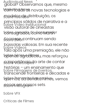
Audiovisual News
global? Observamos que, mesmo 
Marketing News
com todas as novas tecnologias e 
modelos de distribuição, os 
Sobre YouTube
princípios sólidos de narrativa e a 
Sobre Vídeo Institucional
visão autoral de cineastas 
Sobre Jornada do Consumidor
consagrados, como Martin 
Scorsese, continuam sendo 
Sobre ZMOT
bússolas valiosas. Em sua recente 
Sobre Vídeos
fala após uma premiação, ele não 
Sobre Séries e Filmes
apenas agradeceu, mas reforçou 
a importância da arte de contar 
Sobre Videoclipes
histórias – um ensinamento que 
Sobre Filmagens de Eventos
transcende fronteiras e décadas e 
Sobre Transmissões ao Vivo
que nós, da Bendita Filmes, vemos 
ecoar em nossos sets.
Sobre Instagram
Sobre VFX
Críticas de Filmes