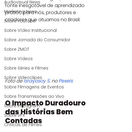
Audiovisual News
fonte inesgotável de aprendizado 
Marketing News
prático para nós, produtores e 
criadores que atuamos no Brasil.
Sobre YouTube
Sobre Vídeo Institucional
Sobre Jornada do Consumidor
Sobre ZMOT
Sobre Vídeos
Sobre Séries e Filmes
Sobre Videoclipes
Foto de 
Israyosoy S.
 no 
Pexels
Sobre Filmagens de Eventos
Sobre Transmissões ao Vivo
O Impacto Duradouro 
Sobre Instagram
das Histórias Bem 
Sobre VFX
Contadas
Críticas de Filmes