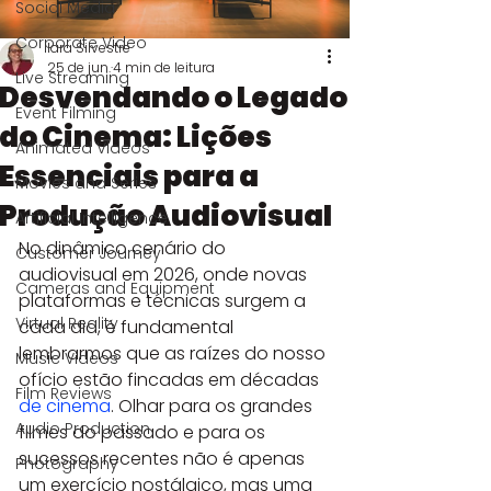
Social Media
Corporate Video
Iara Silvestre
25 de jun.
4 min de leitura
Live Streaming
Desvendando o Legado
Event Filming
do Cinema: Lições
Animated Videos
Essenciais para a
Movies and Series
Produção Audiovisual
Artificial Intelligence
No dinâmico cenário do 
Customer Journey
audiovisual em 2026, onde novas 
Cameras and Equipment
plataformas e técnicas surgem a 
Virtual Reality
cada dia, é fundamental 
lembrarmos que as raízes do nosso 
Music Videos
ofício estão fincadas em décadas 
Film Reviews
de cinema
. Olhar para os grandes 
Audio Production
filmes do passado e para os 
sucessos recentes não é apenas 
Photography
um exercício nostálgico, mas uma 