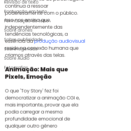
Revisão de texto
continua a ressoar 
Pontuação em texto
poderosamente com o público. 
Isso nos ensina que, 
Formatação de texto
independentemente das 
Sobre drones
tendências tecnológicas, a 
Sobre publicidade
essência da 
produção audiovisual
reside na conexão humana que 
Sobre legendas
criamos através das telas.
Sobre Áudio
Fotografias
Animação: Mais que 
Pixels, Emoção
O que 'Toy Story' fez foi 
democratizar a animação CGI e, 
mais importante, provar que ela 
podia carregar a mesma 
profundidade emocional de 
qualquer outro gênero 