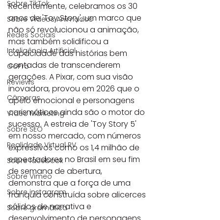
Sobre TikTok
Recentemente, celebramos os 30 
anos de 'Toy Story', um marco que 
Sobre Vídeos Animados
não só revolucionou a animação, 
Redes Sociais
mas também solidificou a 
Inteligência Artificial
capacidade das histórias bem 
contadas de transcenderem 
GoPro
gerações. A Pixar, com sua visão 
Reviews
inovadora, provou em 2026 que o 
Câmeras
apelo emocional e personagens 
carismáticos ainda são o motor do 
Vídeo Marketing
sucesso. A estreia de 'Toy Story 5' 
Sobre SEO
em nosso mercado, com números 
Realidade Virtual RV
expressivos como os 1,4 milhão de 
espectadores no Brasil em seu fim 
Sobre facebook
de semana de abertura, 
Sobre Vimeo
demonstra que a força de uma 
Sobre instagram
franquia construída sobre alicerces 
sólidos de narrativa e 
Sobre gramática
desenvolvimento de personagens 