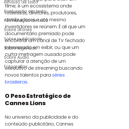
Revisão de texto
filme; é um ecossistema onde 
Pontuação em texto
roteiristas, diretores, produtores, 
distribuidores e até mesmo 
Formatação de texto
investidores se reúnem. É ali que um 
Sobre drones
documentário premiado pode 
Sobre publicidade
encontrar um canal de TV fechado 
interessado em exibir, ou que um 
Sobre legendas
curta-metragem ousado pode 
Sobre Áudio
capturar a atenção de um 
Fotografias
executivo de streaming buscando 
novos talentos para 
séries 
brasileiras
.
O Peso Estratégico de 
Cannes Lions
No universo da publicidade e do 
conteúdo publicitário, Cannes 