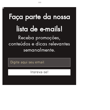
Faça parte da nossa
lista de e-mails!
Receba promoções,
Navegando o
A Arte e o Ne
conteúdos e dicas relevantes
Mercado
Produção
semanalmente.
Audiovisual:
Audiovisual:
Tecnologia e
Financiamen
Financiamento
Distribuição
Insreva-se!