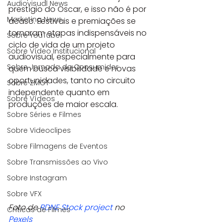
Audiovisual News
prestígio do Oscar, e isso não é por 
Marketing News
acaso. Festivais e premiações se 
tornaram etapas indispensáveis no 
Sobre YouTube
ciclo de vida de um projeto 
Sobre Vídeo Institucional
audiovisual, especialmente para 
Sobre Jornada do Consumidor
quem busca visibilidade e novas 
oportunidades, tanto no circuito 
Sobre ZMOT
independente quanto em 
Sobre Vídeos
produções de maior escala.
Sobre Séries e Filmes
Sobre Videoclipes
Sobre Filmagens de Eventos
Sobre Transmissões ao Vivo
Sobre Instagram
Sobre VFX
Foto de 
RDNE Stock project
 no 
Críticas de Filmes
Pexels