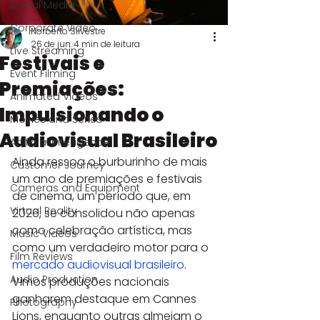
Social Media
Corporate Video
Norberto Silvestre
26 de jun.
4 min de leitura
Live Streaming
Festivais e
Event Filming
Premiações:
Animated Videos
Impulsionando o
Movies and Series
Audiovisual Brasileiro
Artificial Intelligence
Ainda ressoa o burburinho de mais 
Customer Journey
um ano de premiações e festivais 
Cameras and Equipment
de cinema, um período que, em 
Virtual Reality
2026, se consolidou não apenas 
como celebração artística, mas 
Music Videos
como um verdadeiro motor para o 
Film Reviews
mercado audiovisual brasileiro
. 
Audio Production
Vimos produções nacionais 
ganharem destaque em Cannes 
Photography
Lions, enquanto outras almejam o 