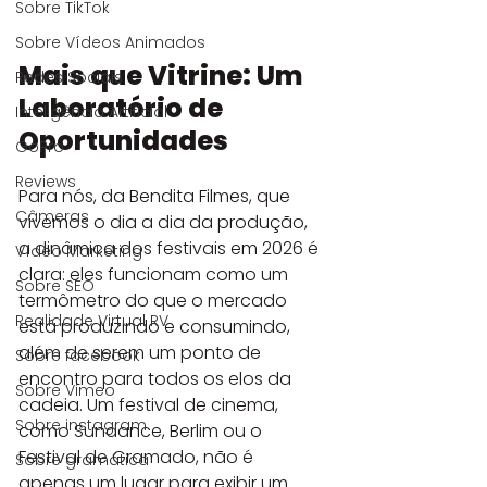
Sobre TikTok
Sobre Vídeos Animados
Mais que Vitrine: Um 
Redes Sociais
Laboratório de 
Inteligência Artificial
Oportunidades
GoPro
Reviews
Para nós, da Bendita Filmes, que 
Câmeras
vivemos o dia a dia da produção, 
a dinâmica dos festivais em 2026 é 
Vídeo Marketing
clara: eles funcionam como um 
Sobre SEO
termômetro do que o mercado 
Realidade Virtual RV
está produzindo e consumindo, 
além de serem um ponto de 
Sobre facebook
encontro para todos os elos da 
Sobre Vimeo
cadeia. Um festival de cinema, 
Sobre instagram
como Sundance, Berlim ou o 
Festival de Gramado, não é 
Sobre gramática
apenas um lugar para exibir um 