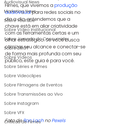
Audiovisual News
Filmes, que vivemos a 
produção 
Marketing News
audiovisual
 para redes sociais no 
dia a dia, entendemos que a 
Sobre YouTube
chave está em aliar criatividade 
Sobre Vídeo Institucional
com as ferramentas certas e um 
Sobre Jornada do Consumidor
olhar estratégico. Se você busca 
otimizar seu alcance e conectar-se 
Sobre ZMOT
de forma mais profunda com seu 
Sobre Vídeos
público, este guia é para você.
Sobre Séries e Filmes
Sobre Videoclipes
Sobre Filmagens de Eventos
Sobre Transmissões ao Vivo
Sobre Instagram
Sobre VFX
Foto de 
Ron Lach
 no 
Pexels
Críticas de Filmes