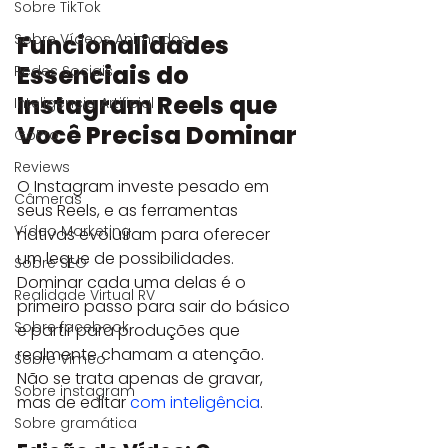
Sobre TikTok
Funcionalidades 
Sobre Vídeos Animados
Essenciais do 
Redes Sociais
Instagram Reels que 
Inteligência Artificial
Você Precisa Dominar
GoPro
Reviews
O Instagram investe pesado em 
Câmeras
seus Reels, e as ferramentas 
Vídeo Marketing
nativas evoluíram para oferecer 
um leque de possibilidades. 
Sobre SEO
Dominar cada uma delas é o 
Realidade Virtual RV
primeiro passo para sair do básico 
Sobre facebook
e partir para produções que 
realmente chamam a atenção. 
Sobre Vimeo
Não se trata apenas de gravar, 
Sobre instagram
mas de editar 
com inteligência
.
Sobre gramática