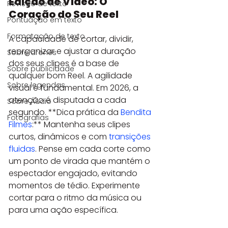
Edição de Vídeo: O 
Revisão de texto
Coração do Seu Reel
Pontuação em texto
Formatação de texto
A capacidade de cortar, dividir, 
reorganizar e ajustar a duração 
Sobre drones
dos seus clipes é a base de 
Sobre publicidade
qualquer bom Reel. A agilidade 
Sobre legendas
visual é fundamental. Em 2026, a 
atenção é disputada a cada 
Sobre Áudio
segundo. **Dica prática da 
Bendita 
Fotografias
Filmes
:** Mantenha seus clipes 
curtos, dinâmicos e com 
transições 
fluidas
. Pense em cada corte como 
um ponto de virada que mantém o 
espectador engajado, evitando 
momentos de tédio. Experimente 
cortar para o ritmo da música ou 
para uma ação específica.