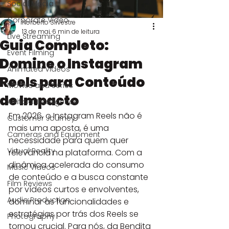
Social Media
Corporate Video
Norberto Silvestre
13 de mai.
6 min de leitura
Live Streaming
Guia Completo:
Event Filming
Domine o Instagram
Animated Videos
Reels para Conteúdo
Movies and Series
de Impacto
Artificial Intelligence
Em 2026, o Instagram Reels não é 
Customer Journey
mais uma aposta, é uma 
Cameras and Equipment
necessidade para quem quer 
Virtual Reality
relevância na plataforma. Com a 
dinâmica acelerada do consumo 
Music Videos
de conteúdo e a busca constante 
Film Reviews
por vídeos curtos e envolventes, 
Audio Production
dominar as funcionalidades e 
estratégias por trás dos Reels se 
Photography
tornou crucial. Para nós, da Bendita 