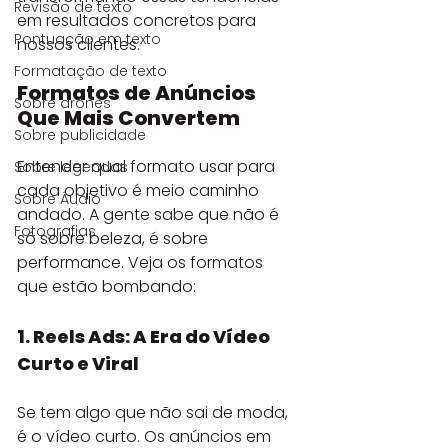
Revisão de texto
em resultados concretos para 
Pontuação em texto
nossos clientes.
Formatação de texto
Formatos de Anúncios 
Sobre drones
Que Mais Convertem
Sobre publicidade
Entender qual formato usar para 
Sobre legendas
cada objetivo é meio caminho 
Sobre Áudio
andado. A gente sabe que não é 
Fotografias
só sobre beleza, é sobre 
performance. Veja os formatos 
que estão bombando:
1. Reels Ads: A Era do Vídeo 
Curto e Viral
Se tem algo que não sai de moda, 
é o vídeo curto. Os anúncios em 