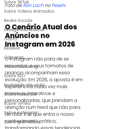
Sobre TikTok
Foto de 
Ron Lach
 no 
Pexels
Sobre Vídeos Animados
Redes Sociais
O Cenário Atual dos 
Inteligência Artificial
Anúncios no 
GoPro
Instagram em 2026
Reviews
Câmeras
O Instagram não para de se 
reinventar, e seus formatos de 
Vídeo Marketing
anúncio acompanham essa 
Sobre SEO
evolução. Em 2026, a aposta é em 
Realidade Virtual RV
experiências cada vez mais 
imersivas, interativas e 
Sobre facebook
personalizadas, que prendam a 
Sobre Vimeo
atenção num feed que não para 
Sobre instagram
de rolar. É aí que entra o nosso 
conhecimento prático, 
Sobre gramática
transformando essas tendências 