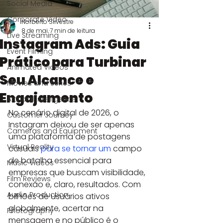
Social Media
Corporate Video
Norberto Silvestre
8 de mai.
7 min de leitura
Live Streaming
Instagram Ads: Guia
Event Filming
Prático para Turbinar
Animated Videos
Seu Alcance e
Movies and Series
Engajamento
Artificial Intelligence
No cenário digital de 2026, o 
Customer Journey
Instagram deixou de ser apenas 
Cameras and Equipment
uma plataforma de postagens 
Virtual Reality
casuais 
para se tornar um
 campo 
de batalha essencial para 
Music Videos
empresas que buscam visibilidade, 
Film Reviews
conexão e, claro, resultados. Com 
Audio Production
bilhões de usuários ativos 
globalmente, acertar na 
Photography
mensagem e no público é o 