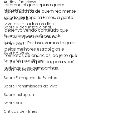
Audiovisual News
diferencial que separa quem 
Marketing News
apenas posta de quem realmente 
vende. Na Bendita Filmes, a gente 
Sobre YouTube
vive disso todos os dias, 
Sobre Vídeo Institucional
desenvolvendo conteúdo que 
Sobre Jornada do Consumidor
funciona para marcas no 
Instagram. Por isso, vamos te guiar 
Sobre ZMOT
pelas melhores estratégias e 
Sobre Vídeos
formatos de anúncios, do jeito que 
Sobre Séries e Filmes
a gente faz na prática, para você 
turbinar suas campanhas.
Sobre Videoclipes
Sobre Filmagens de Eventos
Sobre Transmissões ao Vivo
Sobre Instagram
Sobre VFX
Críticas de Filmes