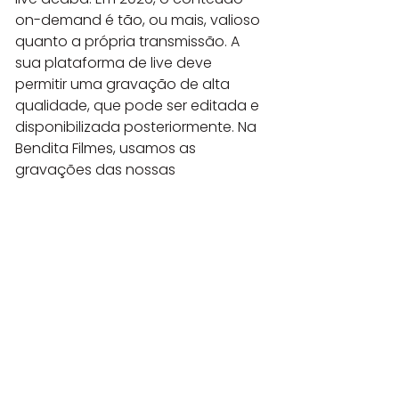
on-demand é tão, ou mais, valioso 
quanto a própria transmissão. A 
sua plataforma de live deve 
permitir uma gravação de alta 
qualidade, que pode ser editada e 
disponibilizada posteriormente. Na 
Bendita Filmes, usamos as 
gravações das nossas 
transmissões para criar cortes 
específicos para redes sociais, 
versões legendadas para 
acessibilidade e até mesmo 
módulos de treinamento. O que 
muitos esquecem é que a 
qualidade da gravação da 
plataforma nem sempre é a final. 
Um bom editor pode salvar uma 
transmissão com momentos de 