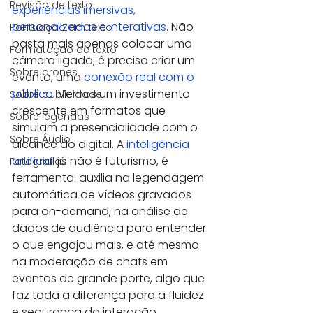
Revisão de texto
experiências imersivas, 
personalizadas e interativas
. Não 
Pontuação em texto
basta mais apenas colocar uma 
Formatação de texto
câmera ligada; é preciso criar um 
Sobre drones
evento, uma 
conexão real com o 
público
. Vemos um investimento 
Sobre publicidade
crescente em formatos que 
Sobre legendas
simulam a presencialidade com o 
Sobre Áudio
alcance do digital. A 
inteligência 
artificial
 já não é futurismo, é 
Fotografias
ferramenta: auxilia na legendagem 
automática de vídeos gravados 
para on-demand, na análise de 
dados de audiência para entender 
o que engajou mais, e até mesmo 
na moderação de chats em 
eventos de grande porte, algo que 
faz toda a diferença para a fluidez 
e segurança da interação.