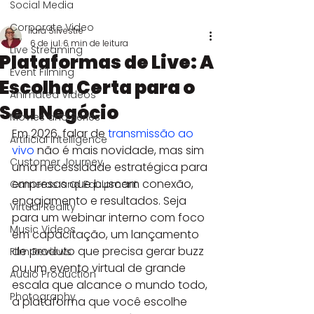
Social Media
Corporate Video
Iara Silvestre
6 de jul.
6 min de leitura
Live Streaming
Plataformas de Live: A
Event Filming
Escolha Certa para o
Animated Videos
Seu Negócio
Movies and Series
Em 2026, falar de 
transmissão ao 
Artificial Intelligence
vivo
 não é mais novidade, mas sim 
Customer Journey
uma necessidade estratégica para 
empresas que buscam conexão, 
Cameras and Equipment
engajamento e resultados. Seja 
Virtual Reality
para um webinar interno com foco 
Music Videos
em capacitação, um lançamento 
de produto que precisa gerar buzz 
Film Reviews
ou um evento virtual de grande 
Audio Production
escala que alcance o mundo todo, 
Photography
a plataforma que você escolhe 