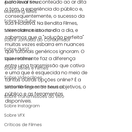
para levar seu conteúdo ao ar dita 
Audiovisual News
o tom, a experiência do público e, 
Marketing News
consequentemente, o sucesso da 
Sobre YouTube
sua iniciativa. Na Bendita Filmes, 
vivenciamos isso no dia a dia, e 
Sobre Vídeo Institucional
sabemos que a "solução perfeita" 
Sobre Jornada do Consumidor
muitas vezes esbarra em nuances 
Sobre ZMOT
que tutoriais genéricos ignoram. O 
que realmente faz a diferença 
Sobre Vídeos
entre uma transmissão que cativa 
Sobre Séries e Filmes
e uma que é esquecida no meio de 
Sobre Videoclipes
tantas outras opções online? É a 
sintonia fina entre seus objetivos, o 
Sobre Filmagens de Eventos
público e as ferramentas 
Sobre Transmissões ao Vivo
disponíveis.
Sobre Instagram
Sobre VFX
Críticas de Filmes