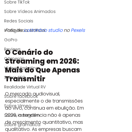
Sobre TikTok
Sobre Vídeos Animados
Redes Sociais
Foto de 
cottonbro studio
 no 
Pexels
Inteligência Artificial
GoPro
Reviews
O Cenário do 
Câmeras
Streaming em 2026: 
Mais do Que Apenas 
Vídeo Marketing
Transmitir
Sobre SEO
Realidade Virtual RV
O mercado audiovisual, 
Sobre facebook
especialmente o de transmissões 
Sobre Vimeo
ao vivo, continua em ebulição. Em 
2026, a tendência não é apenas 
Sobre instagram
de crescimento quantitativo, mas 
Sobre gramática
qualitativo. As empresas buscam 