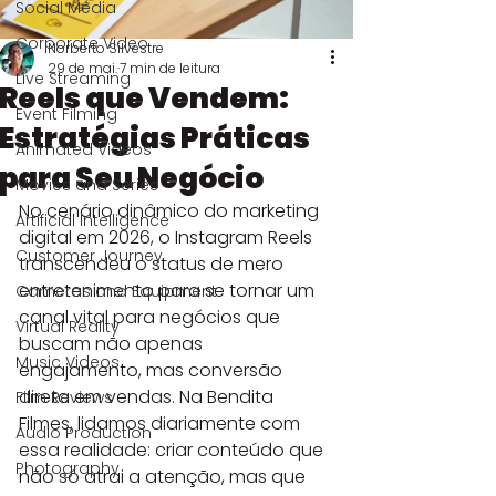
Social Media
Corporate Video
Norberto Silvestre
29 de mai.
7 min de leitura
Live Streaming
Reels que Vendem:
Event Filming
Estratégias Práticas
Animated Videos
para Seu Negócio
Movies and Series
No cenário dinâmico do marketing 
Artificial Intelligence
digital em 2026, o Instagram Reels 
Customer Journey
transcendeu o status de mero 
entretenimento para se tornar um 
Cameras and Equipment
canal vital para negócios que 
Virtual Reality
buscam não apenas 
Music Videos
engajamento, mas conversão 
direta em vendas. Na Bendita 
Film Reviews
Filmes, lidamos diariamente com 
Audio Production
essa realidade: criar conteúdo que 
Photography
não só atrai a atenção, mas que 