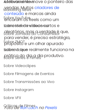
efetivamente move o ponteiro das 
Audiovisual News
vendas. Muitos 
criadores de 
Marketing News
conteúdo
 e marcas ainda 
Sobre YouTube
encaram os Reels como um 
carrossel de vídeos curtos e 
Sobre Vídeo Institucional
aleatórios, mas a verdade é que, 
Sobre Jornada do Consumidor
para vender, é preciso estratégia, 
Sobre ZMOT
propósito e um olhar apurado 
sobre o que realmente funciona na 
Sobre Vídeos
prática do dia a dia produtivo.
Sobre Séries e Filmes
Sobre Videoclipes
Sobre Filmagens de Eventos
Sobre Transmissões ao Vivo
Sobre Instagram
Sobre VFX
Críticas de Filmes
Foto de 
Ron Lach
 no 
Pexels