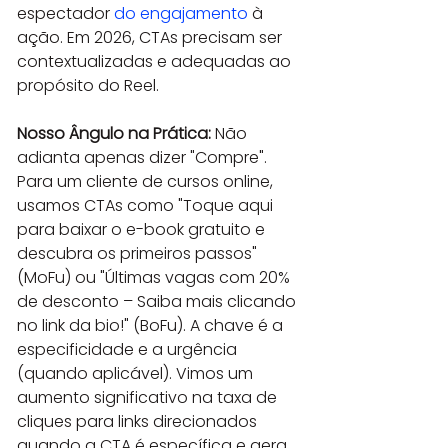
espectador 
do engajamento
 à 
ação. Em 2026, CTAs precisam ser 
contextualizadas e adequadas ao 
propósito do Reel.
Nosso Ângulo na Prática:
 Não 
adianta apenas dizer "Compre". 
Para um cliente de cursos online, 
usamos CTAs como "Toque aqui 
para baixar o e-book gratuito e 
descubra os primeiros passos" 
(MoFu) ou "Últimas vagas com 20% 
de desconto – Saiba mais clicando 
no link da bio!" (BoFu). A chave é a 
especificidade e a urgência 
(quando aplicável). Vimos um 
aumento significativo na taxa de 
cliques para links direcionados 
quando a CTA é específica e gera 