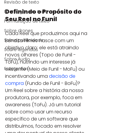
Revisão de texto
Definindo o Propósito do 
Pontuação em texto
Seu Reel no Funil
Formatação de texto
Sobre drones
Cada Reel que produzimos aqui na 
Bendita Filmes nasce com um 
Sobre publicidade
objetivo claro: ele está atraindo 
Sobre legendas
novos olhares (Topo de Funil - 
Sobre Áudio
ToFu), nutrindo um interesse já 
existente (Meio de Funil - MoFu) ou 
Fotografias
incentivando uma 
decisão de 
compra
 (Fundo de Funil - BoFu)? 
Um Reel sobre a história da nossa 
produtora, por exemplo, foca em 
awareness (ToFu). Já um tutorial 
sobre como usar um recurso 
específico de um software que 
distribuímos, focado em resolver 