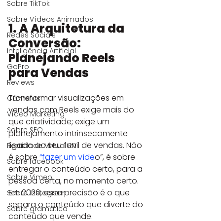
Sobre TikTok
Sobre Vídeos Animados
1. A Arquitetura da 
Redes Sociais
Conversão: 
Inteligência Artificial
Planejando Reels 
GoPro
para Vendas
Reviews
Transformar visualizações em 
Câmeras
vendas com Reels exige mais do 
Vídeo Marketing
que criatividade; exige um 
Sobre SEO
planejamento intrinsecamente 
ligado ao seu funil de vendas. Não 
Realidade Virtual RV
é sobre 
“fazer um víde
o”, é sobre 
Sobre facebook
entregar o conteúdo certo, para a 
Sobre Vimeo
pessoa certa, no momento certo. 
Em 2026, essa precisão é o que 
Sobre instagram
separa o conteúdo que diverte do 
Sobre gramática
conteúdo que vende.