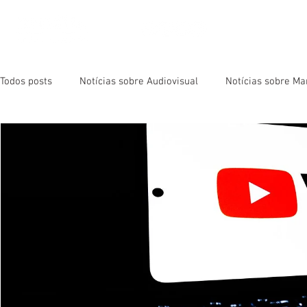
NOSSOS 
Todos posts
Notícias sobre Audiovisual
Notícias sobre Ma
Live Streaming
Event Filming
Animated Videos
Cameras and Equipment
Virtual Reality
Music Vide
Audiovisual News
Marketing News
Sobre YouTube
Sobre ZMOT
Sobre Vídeos
Sobre Séries e Filmes