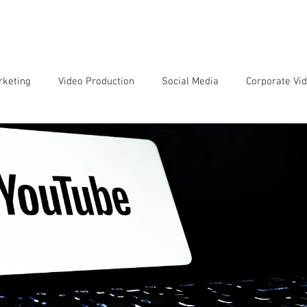
SERVIÇOS
EQUIPE
CLIENTES
SOBRE NÓS
CONTATO
rketing
Video Production
Social Media
Corporate Vi
Movies and Series
Artificial Intelligence
Customer Jour
os
Film Reviews
Audio Production
Photography
Sobre Vídeo Institucional
Sobre Jornada do Consumidor
Sobre Videoclipes
Sobre Filmagens de Eventos