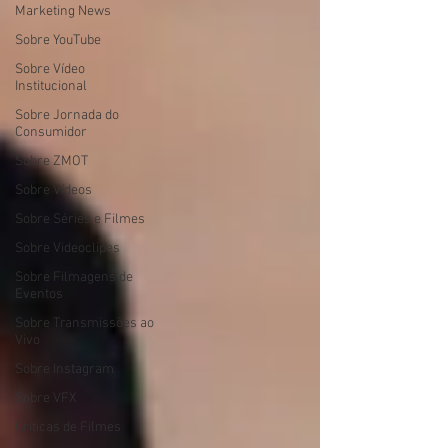
Marketing News
Sobre YouTube
Sobre Vídeo
Institucional
Sobre Jornada do
Consumidor
Sobre ZMOT
Sobre Vídeos
Sobre Séries e Filmes
Sobre Videoclipes
Sobre Filmagens de
Eventos
Sobre Transmissões ao
Vivo
Sobre Instagram
Sobre VFX
Críticas de Filmes