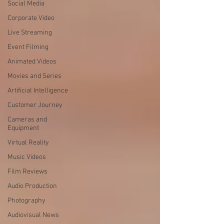
Social Media
Corporate Video
Live Streaming
Event Filming
Animated Videos
Movies and Series
Artificial Intelligence
Customer Journey
Cameras and
Equipment
Virtual Reality
Music Videos
Film Reviews
Audio Production
Photography
Audiovisual News