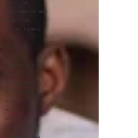
Sobre TikTok
Sobre Vídeos Animados
Redes Sociais
Inteligência Artificial
GoPro
Reviews
Câmeras
Vídeo Marketing
Sobre SEO
Realidade Virtual RV
Sobre facebook
Sobre Vimeo
Sobre instagram
Sobre gramática
Revisão de texto
Pontuação em texto