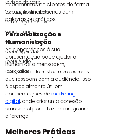
Revisão de texto
depoimentos de clientes de forma 
que seria difícil apenas com 
Pontuação em texto
palavras ou gráficos.
Formatação de texto
Sobre drones
Personalização e 
Humanização
Sobre publicidade
Adicionar vídeos à sua 
Sobre legendas
apresentação pode ajudar a 
Sobre Áudio
humanizar a mensagem, 
apresentando rostos e vozes reais 
Fotografias
que ressoam com a audiência. Isso 
é especialmente útil em 
apresentações de
marketing 
digital
, onde criar uma conexão 
emocional pode fazer uma grande 
diferença.
Melhores Práticas 