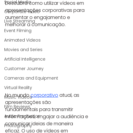
Social Media
Descubra como utilizar vídeos em 
apresentações corporativas para 
Corporate Video
aumentar o engajamento e 
Live Streaming
melhorar a comunicação.
Event Filming
Animated Videos
Movies and Series
Artificial Intelligence
Customer Journey
Cameras and Equipment
Virtual Reality
No mundo 
corporativo
 atual, as 
Music Videos
apresentações são 
Film Reviews
fundamentais para transmitir 
informações, engajar a audiência e 
Audio Production
comunicar ideias de maneira 
Photography
eficaz. O uso de vídeos em 