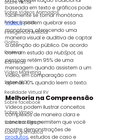
Uma apresentação tradicional 
Sobre TikTok
baseada em texto e gráficos pode 
Sobre Vídeos Animados
facilmente se tornar monótona. 
Vídeos
podem quebrar essa 
Redes Sociais
monotonia, oferecendo uma 
Inteligência Artificial
maneira visual e auditiva de captar 
GoPro
a atenção do público. De acordo 
com um estudo da 
HubSpot
, as 
Reviews
pessoas retêm 95% de uma 
Câmeras
mensagem quando assistem a um 
Vídeo Marketing
vídeo, em comparação com 
apenas 10% quando leem o texto.
Sobre SEO
Realidade Virtual RV
Melhoria na Compreensão
Sobre facebook
Vídeos podem ilustrar conceitos 
Sobre Vimeo
complexos de maneira clara e 
concisa. Eles permitem que você 
Sobre instagram
mostre demonstrações de 
Sobre gramática
produtos
, estudos de caso e 