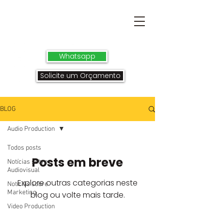
Whatsapp
Solicite um Orçamento
BLOG
Audio Production
Todos posts
Posts em breve
Notícias sobre
Audiovisual
Explore outras categorias neste
Notícias sobre
Marketing
blog ou volte mais tarde.
Video Production