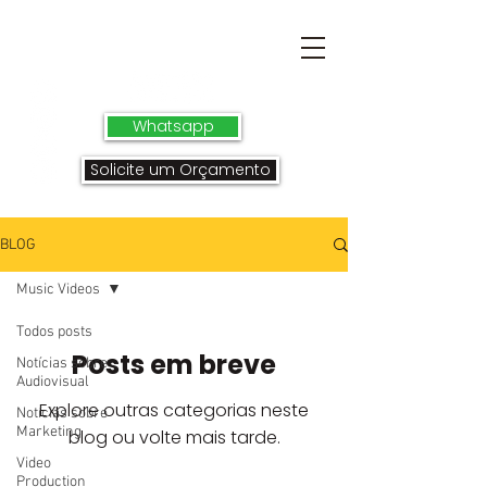
Whatsapp
Solicite um Orçamento
BLOG
Music Videos
Todos posts
Posts em breve
Notícias sobre
Audiovisual
Explore outras categorias neste
Notícias sobre
Marketing
blog ou volte mais tarde.
Video
Production