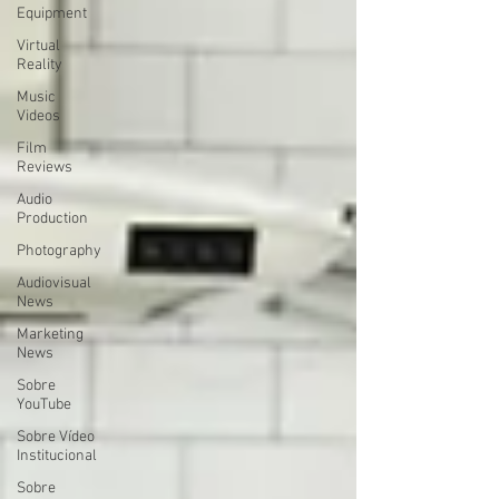
Equipment
Virtual
Reality
Music
Videos
Film
Reviews
Audio
Production
Photography
Audiovisual
News
Marketing
News
Sobre
YouTube
Sobre Vídeo
Institucional
Sobre