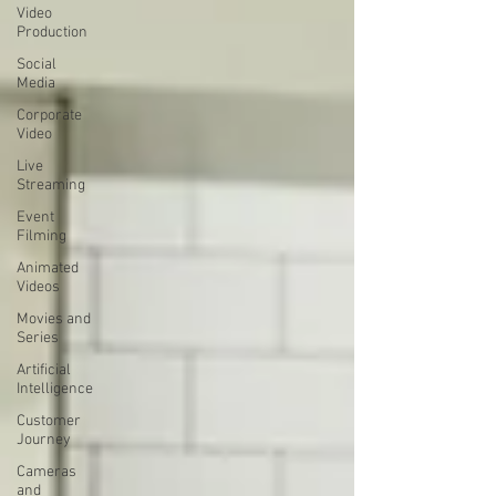
Video
Production
Social
Media
Corporate
Video
Live
Streaming
Event
Filming
Animated
Videos
Movies and
Series
Artificial
Intelligence
Customer
Journey
Cameras
and