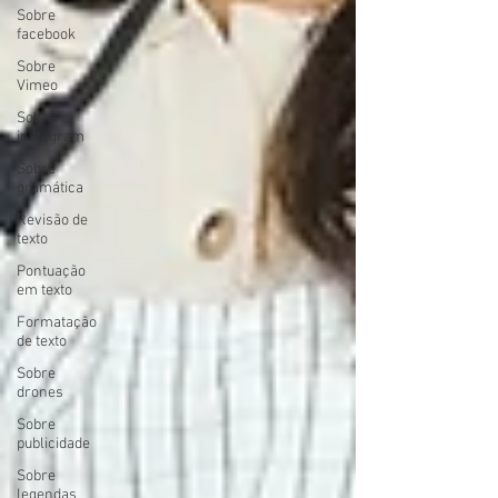
Sobre
facebook
Sobre
Vimeo
Sobre
instagram
Sobre
gramática
Revisão de
texto
Pontuação
em texto
Formatação
de texto
Sobre
drones
Sobre
publicidade
Sobre
legendas