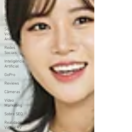
Críticas de
Filmes
Sobre
TikTok
Sobre
Vídeos
Animados
Redes
Sociais
Inteligência
Artificial
GoPro
Reviews
Câmeras
Vídeo
Marketing
Sobre SEO
Realidade
Virtual RV