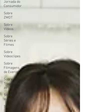
Jornada do
Consumidor
Sobre
ZMOT
Sobre
Vídeos
Sobre
Séries e
Filmes
Sobre
Videoclipes
Sobre
Filmagens
de Eventos
Sobre
Transmissões
ao Vivo
Sobre
Instagram
Sobre VFX