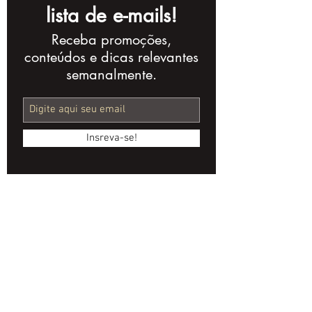
lista de e-mails!
Receba promoções,
Séries Brasileiras:
A Arte de Film
conteúdos e dicas relevantes
Estratégias de
Produção e N
semanalmente.
Conteúdo na TV e
no Audiovisu
Streaming
Insreva-se!