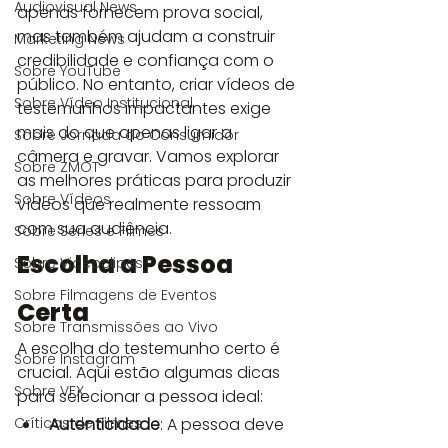
Audiovisual News
apenas fornecem prova social, 
mas também ajudam a construir 
Marketing News
credibilidade e confiança com o 
Sobre YouTube
público. No entanto, criar vídeos de 
Sobre Vídeo Institucional
testemunhos impactantes exige 
mais do que apenas ligar a 
Sobre Jornada do Consumidor
câmera e gravar. Vamos explorar 
Sobre ZMOT
as melhores práticas para produzir 
Sobre Vídeos
vídeos que realmente ressoam 
com sua audiência.
Sobre Séries e Filmes
Escolha a Pessoa 
Sobre Videoclipes
Sobre Filmagens de Eventos
Certa
Sobre Transmissões ao Vivo
A escolha do testemunho certo é 
Sobre Instagram
crucial. Aqui estão algumas dicas 
Sobre VFX
para selecionar a pessoa ideal:
Críticas de Filmes
Autenticidade
: A pessoa deve 