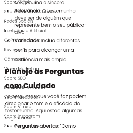
Sobre TikTok
ser genuína e sincera.
Relevância
: O testemunho 
Sobre Vídeos Animados
deve ser de alguém que 
Redes Sociais
represente bem o seu público-
Inteligência Artificial
alvo.
GoPro
Variedade
: Inclua diferentes 
Reviews
perfis para alcançar uma 
Câmeras
audiência mais ampla.
Vídeo Marketing
Planeje as Perguntas 
Sobre SEO
com Cuidado
Realidade Virtual RV
As perguntas que você faz podem 
Sobre facebook
direcionar o tom e a eficácia do 
Sobre Vimeo
testemunho. Aqui estão algumas 
Sobre instagram
sugestões:
Sobre gramática
Perguntas abertas
: "Como 