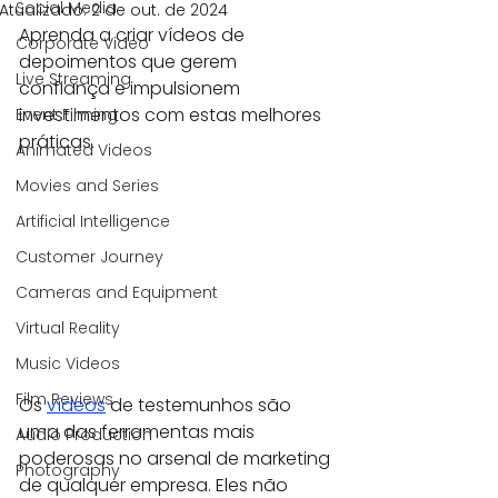
Social Media
Atualizado:
2 de out. de 2024
Aprenda a criar vídeos de 
Corporate Video
depoimentos que gerem 
Live Streaming
confiança e impulsionem 
investimentos com estas melhores 
Event Filming
práticas.
Animated Videos
Movies and Series
Artificial Intelligence
Customer Journey
Cameras and Equipment
Virtual Reality
Music Videos
Film Reviews
Os 
vídeos
 de testemunhos são 
uma das ferramentas mais 
Audio Production
poderosas no arsenal de marketing 
Photography
de qualquer empresa. Eles não 