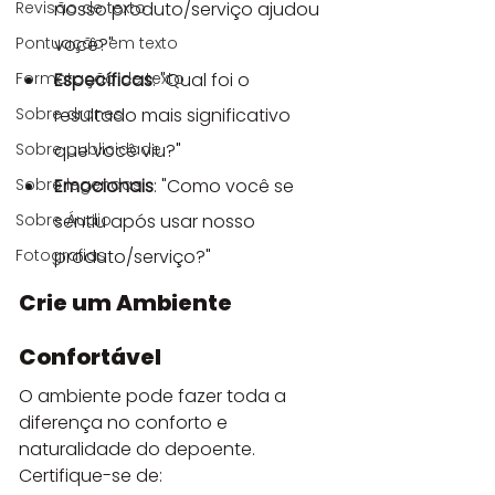
Revisão de texto
nosso produto/serviço ajudou 
Pontuação em texto
você?"
Formatação de texto
Específicas
: "Qual foi o 
Sobre drones
resultado mais significativo 
Sobre publicidade
que você viu?"
Sobre legendas
Emocionais
: "Como você se 
Sobre Áudio
sentiu após usar nosso 
Fotografias
produto/serviço?"
Crie um Ambiente 
Confortável
O ambiente pode fazer toda a 
diferença no conforto e 
naturalidade do depoente. 
Certifique-se de: