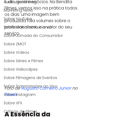
tudo, gerar negócios. Na Bendita 
Audiovisual News
Filmes, vemos isso na prática todos 
Marketing News
os dias: uma imagem bem 
Sobre YouTube
produzida fala volumes sobre o 
profissionalismo e o valor do seu 
Sobre Vídeo Institucional
serviço.
Sobre Jornada do Consumidor
Sobre ZMOT
Sobre Vídeos
Sobre Séries e Filmes
Sobre Videoclipes
Sobre Filmagens de Eventos
Sobre Transmissões ao Vivo
Foto de 
Augusto Carneiro Junior
 no 
Pexels
Sobre Instagram
Sobre VFX
Críticas de Filmes
A Essência da 