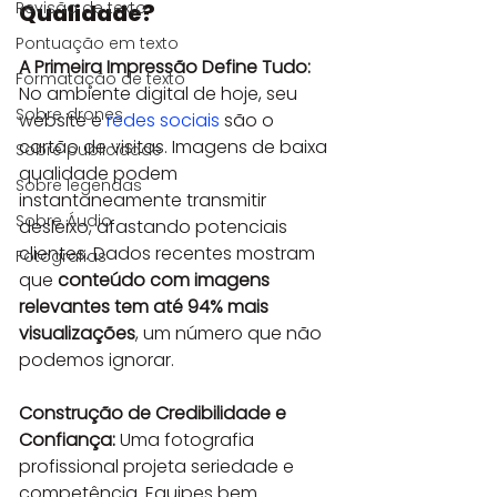
Revisão de texto
Qualidade?
Pontuação em texto
A Primeira Impressão Define Tudo:
Formatação de texto
No ambiente digital de hoje, seu 
Sobre drones
website e 
redes sociais
 são o 
cartão de visitas. Imagens de baixa 
Sobre publicidade
qualidade podem 
Sobre legendas
instantaneamente transmitir 
Sobre Áudio
desleixo, afastando potenciais 
clientes. Dados recentes mostram 
Fotografias
que 
conteúdo com imagens 
relevantes tem até 94% mais 
visualizações
, um número que não 
podemos ignorar.
Construção de Credibilidade e 
Confiança:
 Uma fotografia 
profissional projeta seriedade e 
competência. Equipes bem 