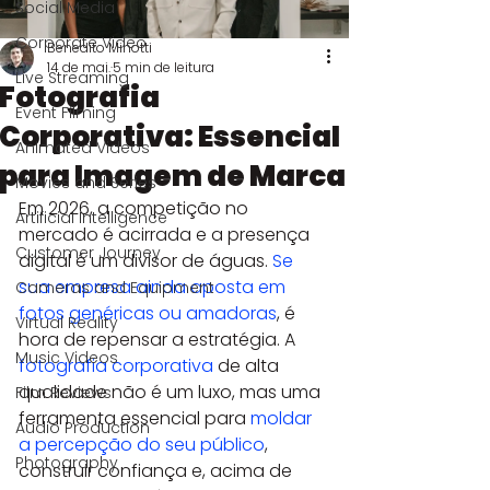
Social Media
Corporate Video
Benedito Minotti
14 de mai.
5 min de leitura
Live Streaming
Fotografia
Event Filming
Corporativa: Essencial
Animated Videos
para Imagem de Marca
Movies and Series
Em 2026, a competição no 
Artificial Intelligence
mercado é acirrada e a presença 
Customer Journey
digital é um divisor de águas. 
Se 
sua empresa ainda aposta em 
Cameras and Equipment
fotos genéricas ou amadoras
, é 
Virtual Reality
hora de repensar a estratégia. A 
Music Videos
fotografia corporativa
 de alta 
qualidade não é um luxo, mas uma 
Film Reviews
ferramenta essencial para 
moldar 
Audio Production
a percepção do seu público
, 
Photography
construir confiança e, acima de 