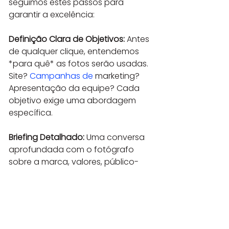
seguimos estes passos para 
garantir a excelência:
Definição Clara de Objetivos:
 Antes 
de qualquer clique, entendemos 
*para quê* as fotos serão usadas. 
Site? 
Campanhas de
 marketing? 
Apresentação da equipe? Cada 
objetivo exige uma abordagem 
específica.
Briefing Detalhado:
 Uma conversa 
aprofundada com o fotógrafo 
sobre a marca, valores, público-
alvo, mensagem a ser transmitida e 
referências visuais.
Localização Estratégica:
 O próprio 
ambiente de trabalho pode ser o 