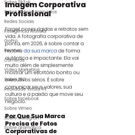
Sobre TikTok
Imagem Corporativa 
Profissional
Sobre Vídeos Animados
Redes Sociais
Forget poses rígidas e retratos sem 
Inteligência Artificial
vida. A fotografia corporativa de 
GoPro
ponta, em 2026, é sobre contar a 
história 
da sua marca
 de forma 
Reviews
autêntica e impactante. Ela vai 
Câmeras
muito além de simplesmente 
Vídeo Marketing
mostrar um escritório bonito ou 
executivos sérios. É sobre 
Sobre SEO
comunicar seus valores, sua 
Realidade Virtual RV
cultura e a paixão que move seu 
Sobre facebook
negócio.
Sobre Vimeo
Por Que Sua Marca 
Sobre instagram
Precisa de Fotos 
Sobre gramática
Corporativas de 