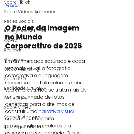
Sobre TikTok
Pexels
Sobre Vídeos Animados
Redes Sociais
O Poder da Imagem 
Inteligência Artificial
no Mundo 
GoPro
Corporativo de 2026
Reviews
Câmeras
Em um mercado saturado e cada 
vez mais visual, a fotografia 
Vídeo Marketing
corporativa é a linguagem 
Sobre SEO
silenciosa que fala volumes sobre 
Realidade Virtual RV
sua empresa. Não se trata mais de 
ter um punhado de fotos 
Sobre facebook
genéricas para o site, mas de 
Sobre Vimeo
construir uma 
narrativa visual
Sobre instagram
coesa que transmita 
profissionalismo, valores e a 
Sobre gramática
essência do seu negócio. O que 