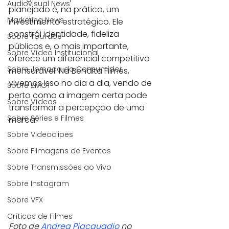
Audiovisual News
planejado é, na prática, um 
Marketing News
investimento estratégico. Ele 
constrói identidade, fideliza 
Sobre YouTube
públicos e, o mais importante, 
Sobre Vídeo Institucional
oferece um diferencial competitivo 
Sobre Jornada do Consumidor
mensurável. Na Bendita Filmes, 
vivemos isso no dia a dia, vendo de 
Sobre ZMOT
perto como a imagem certa pode 
Sobre Vídeos
transformar a percepção de uma 
Sobre Séries e Filmes
marca.
Sobre Videoclipes
Sobre Filmagens de Eventos
Sobre Transmissões ao Vivo
Sobre Instagram
Sobre VFX
Críticas de Filmes
Foto de 
Andrea Piacquadio
 no 