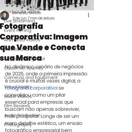
Social Media
Corporate Video
Benedito Minotti
3 de jun.
7 min de leitura
Live Streaming
Fotografia
Event Filming
Corporativa: Imagem
Animated Videos
que Vende e Conecta
Movies and Series
sua Marca
Artificial Intelligence
No dinâmico cenário de negócios 
Customer Journey
de 2026, onde a primeira impressão 
Cameras and Equipment
é crucial e muitas vezes digital, a 
Virtual Reality
fotografia corporativa
 se 
consolidou como um pilar 
Music Videos
essencial para empresas que 
Film Reviews
buscam não apenas sobreviver, 
Audio Production
mas prosperar. Longe de ser um 
mero detalhe estético, um ensaio 
Photography
fotográfico empresarial bem 