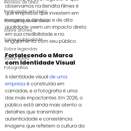
Revisão de texto
observamos na Bendita Filmes é 
Pontuação em texto
que empresas que investem em 
imagens autênticas e de alta 
Formatação de texto
qualidade veem um impacto direto 
Sobre drones
em sua credibilidade e no 
Sobre publicidade
engajamento com seu público.
Sobre legendas
Fortalecendo a Marca 
Sobre Áudio
com Identidade Visual
Fotografias
A identidade visual 
de uma 
empresa
 é construída em 
camadas, e a fotografia é uma 
das mais impactantes. Em 2026, o 
público está ainda mais atento a 
detalhes que transmitam 
autenticidade e consistência. 
Imagens que refletem a cultura da 