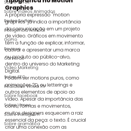
Tipográfica no Motion 
Sobre TikTok
Graphics
Sobre Vídeos Animados
A própria expressão "motion 
Redes Sociais
graphics" já indica a importância 
da comunicação em um projeto 
Inteligência Artificial
de vídeo. Gráficos em movimento 
GoPro
têm a função de explicar, informar, 
Reviews
cativar e apresentar uma marca 
ou produto ao público-alvo, 
Câmeras
dentro do universo do Marketing 
Vídeo Marketing
Digital.
Sobre SEO
Podem ser motions puros, como 
animações 2D, ou letterings e 
Realidade Virtual RV
outros elementos de apoio ao 
Sobre facebook
vídeo. Apesar da importância das 
Sobre Vimeo
cores, formas e movimentos, 
muitos designers esquecem a raiz 
Sobre instagram
essencial da peça: o texto. É crucial 
Sobre gramática
criar uma conexão com as 