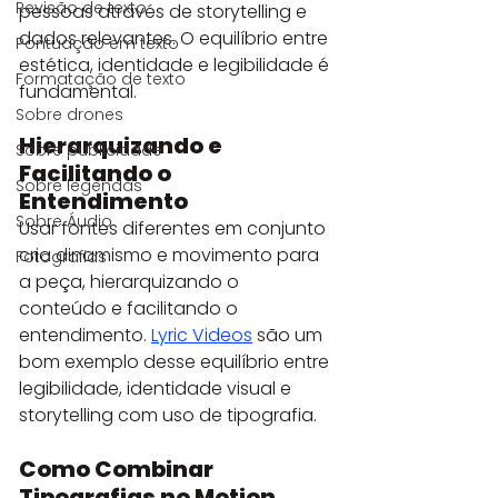
Revisão de texto
pessoas através de storytelling e 
dados relevantes. O equilíbrio entre 
Pontuação em texto
estética, identidade e legibilidade é 
Formatação de texto
fundamental.
Sobre drones
Hierarquizando e 
Sobre publicidade
Facilitando o 
Sobre legendas
Entendimento
Sobre Áudio
Usar fontes diferentes em conjunto 
cria dinamismo e movimento para 
Fotografias
a peça, hierarquizando o 
conteúdo e facilitando o 
entendimento. 
Lyric Videos
 são um 
bom exemplo desse equilíbrio entre 
legibilidade, identidade visual e 
storytelling com uso de tipografia.
Como Combinar 
Tipografias no Motion 