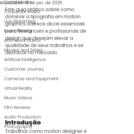
Social Media
Atualizado:
14 de jan. de 2025
Este guia prático sobre como 
Corporate Video
dominar a tipografia em motion 
Live Streaming
graphics oferece dicas essenciais 
para freelancers e profissionais de 
Event Filming
design que desejam elevar a 
Animated Videos
qualidade de seus trabalhos e se 
Movies and Series
destacar no mercado.
Artificial Intelligence
Customer Journey
Cameras and Equipment
Virtual Reality
Music Videos
Film Reviews
Audio Production
Introduçâo
Photography
Trabalhar como motion designer é 