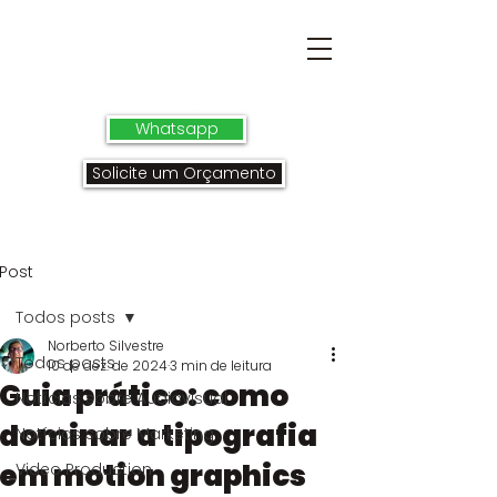
Whatsapp
Solicite um Orçamento
Post
Todos posts
Norberto Silvestre
Todos posts
10 de dez. de 2024
3 min de leitura
Guia prático: como
Notícias sobre Audiovisual
dominar a tipografia
Notícias sobre Marketing
em motion graphics
Video Production