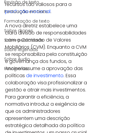
Revisão de texto
recursos tão valiosos para a 
produção nacional
.
Pontuação em texto
Formatação de texto
A nova diretriz estabelece uma 
Sobre drones
clara divisão de responsabilidades 
com a Comissão de Valores 
Sobre publicidade
Mobiliários (CVM). Enquanto a CVM 
Sobre legendas
se responsabiliza pela constituição 
Sobre Áudio
e governança dos fundos, a 
Ancine assume a aprovação das 
Fotografias
políticas 
de investimento
. Essa 
colaboração visa profissionalizar a 
gestão e atrair mais investimentos. 
Para garantir a eficiência, a 
normativa introduz a exigência de 
que os administradores 
apresentem uma descrição 
estratégica detalhada da política 
de investimentos, um passo crucial 