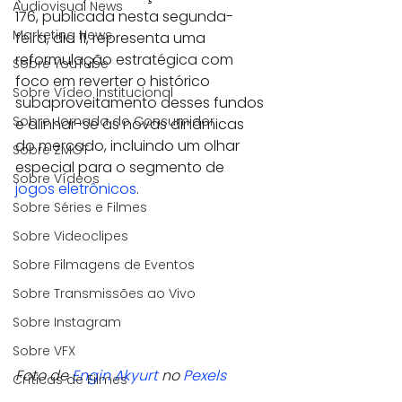
Audiovisual News
176, publicada nesta segunda-
Marketing News
feira, dia 11, representa uma 
reformulação estratégica com 
Sobre YouTube
foco em reverter o histórico 
Sobre Vídeo Institucional
subaproveitamento desses fundos 
Sobre Jornada do Consumidor
e alinhar-se às novas dinâmicas 
do mercado, incluindo um olhar 
Sobre ZMOT
especial para o segmento de 
Sobre Vídeos
jogos eletrônicos
.
Sobre Séries e Filmes
Sobre Videoclipes
Sobre Filmagens de Eventos
Sobre Transmissões ao Vivo
Sobre Instagram
Sobre VFX
Foto de 
Engin Akyurt
 no 
Pexels
Críticas de Filmes