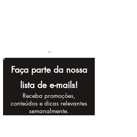
Faça parte da nossa
lista de e-mails!
Receba promoções,
Séries Brasileiras:
A Arte de Film
conteúdos e dicas relevantes
Estratégias de
Produção e N
semanalmente.
Conteúdo na TV e
no Audiovisu
Streaming