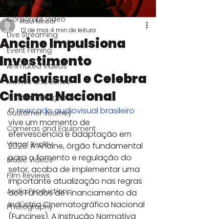
Social Media
Corporate Video
Raul Minotti
12 de mai.
4 min de leitura
Live Streaming
Ancine Impulsiona
Event Filming
Investimento
Animated Videos
Audiovisual e Celebra
Movies and Series
Cinema Nacional
Artificial Intelligence
O 
mercado audiovisual brasileiro
Customer Journey
vive um momento de 
Cameras and Equipment
efervescência e adaptação em 
Virtual Reality
2026. A Ancine, órgão fundamental 
para o fomento e regulação do 
Music Videos
setor, acaba de implementar uma 
Film Reviews
importante atualização nas regras 
Audio Production
dos Fundos de Financiamento da 
Indústria Cinematográfica Nacional 
Photography
(Funcines). A Instrução Normativa 