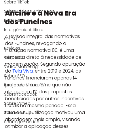
Sobre TikTok
Ancine e a Nova Era 
Sobre Vídeos Animados
dos Funcines
Redes Sociais
Inteligência Artificial
A revisão integral das normativas 
GoPro
dos Funcines, revogando a 
Reviews
Instrução Normativa 80, é uma 
resposta direta à necessidade de 
Câmeras
modernização. Segundo apuração 
Vídeo Marketing
do 
Tela Viva
, entre 2019 e 2024, os 
Sobre SEO
Funcines financiaram apenas 14 
projetos, um volume que não 
Realidade Virtual RV
atingiu nem 1% das propostas 
Sobre facebook
beneficiadas por outros incentivos 
Sobre Vimeo
fiscais no mesmo período. Essa 
taxa de subutilização motivou uma 
Sobre instagram
abordagem mais ampla, visando 
Sobre gramática
otimizar a aplicação desses 