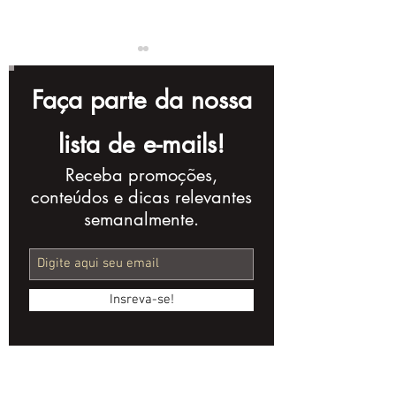
Faça parte da nossa
lista de e-mails!
Receba promoções,
Dicas práticas para
Como Criar V
conteúdos e dicas relevantes
aumentar o alcance
para Apresen
semanalmente.
e engajamento dos
Resultados d
seus vídeos no
Pesquisa de 
Instagram
Insreva-se!