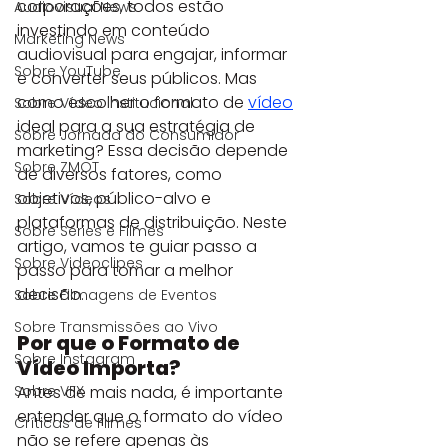
corporações, todos estão 
Audiovisual News
investindo em conteúdo 
Marketing News
audiovisual para engajar, informar 
Sobre YouTube
e converter seus públicos. Mas 
como escolher o formato de 
vídeo
Sobre Vídeo Institucional
ideal para a sua estratégia de 
Sobre Jornada do Consumidor
marketing? Essa decisão depende 
Sobre ZMOT
de diversos fatores, como 
objetivos, público-alvo e 
Sobre Vídeos
plataformas de distribuição. Neste 
Sobre Séries e Filmes
artigo, vamos te guiar passo a 
Sobre Videoclipes
passo para tomar a melhor 
decisão.
Sobre Filmagens de Eventos
Sobre Transmissões ao Vivo
Por que o Formato de 
Sobre Instagram
Vídeo Importa?
Sobre VFX
Antes de mais nada, é importante 
entender que o formato do vídeo 
Críticas de Filmes
não se refere apenas às 