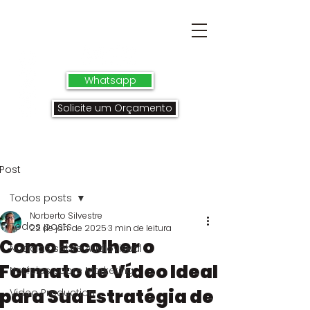
Whatsapp
Solicite um Orçamento
Post
Todos posts
Norberto Silvestre
Todos posts
22 de jan. de 2025
3 min de leitura
Como Escolher o
Notícias sobre Audiovisual
Formato de Vídeo Ideal
Notícias sobre Marketing
para Sua Estratégia de
Video Production