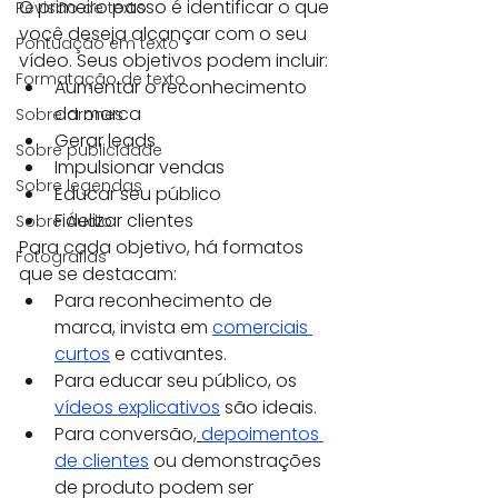
O primeiro passo é identificar o que 
Revisão de texto
você deseja alcançar com o seu 
Pontuação em texto
vídeo. Seus objetivos podem incluir:
Formatação de texto
Aumentar o reconhecimento 
da marca
Sobre drones
Gerar leads
Sobre publicidade
Impulsionar vendas
Sobre legendas
Educar seu público
Fidelizar clientes
Sobre Áudio
Para cada objetivo, há formatos 
Fotografias
que se destacam:
Para reconhecimento de 
marca, invista em 
comerciais 
curtos
 e cativantes.
Para educar seu público, os 
vídeos explicativos
 são ideais.
Para conversão,
depoimentos 
de clientes
 ou demonstrações 
de produto podem ser 