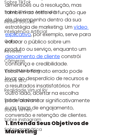
Sobre TikTok
dimensões ou à resolução, mas 
Sobre Vídeos Animados
também ao estilo e à função que 
ele desempenha dentro da sua 
Redes Sociais
estratégia de marketing. Um 
vídeo 
Inteligência Artificial
explicativo
, por exemplo, serve para 
GoPro
educar o público sobre um 
produto ou serviço, enquanto um 
Reviews
depoimento de cliente
 constrói 
Câmeras
confiança e credibilidade.
Vídeo Marketing
Escolher o formato errado pode 
levar ao desperdício de recursos e 
Sobre SEO
a resultados insatisfatórios. Por 
Realidade Virtual RV
outro lado, acertar na escolha 
Sobre facebook
pode alavancar significativamente 
suas taxas de engajamento, 
Sobre Vimeo
conversão e retenção de clientes.
Sobre instagram
1. Entenda Seus Objetivos de 
Sobre gramática
Marketing