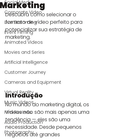
Social Media
Marketing
Corporate Video
Descubra como selecionar o 
formato de vídeo perfeito para 
Live Streaming
potencializar sua estratégia de 
Event Filming
marketing.
Animated Videos
Movies and Series
Artificial Intelligence
Customer Journey
Cameras and Equipment
Virtual Reality
Introdução
Music Videos
No mundo do marketing digital, os 
vídeos não são mais apenas uma 
Film Reviews
tendência — eles são uma 
Audio Production
necessidade. Desde pequenos 
Photography
negócios até grandes 