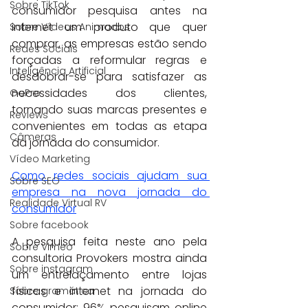
Sobre TikTok
consumidor pesquisa antes na 
internet um produto que quer 
Sobre Vídeos Animados
comprar, as empresas estão sendo 
Redes Sociais
forçadas a reformular regras e 
Inteligência Artificial
desdobrar-se para satisfazer as 
necessidades dos clientes, 
GoPro
tornando suas marcas presentes e 
Reviews
convenientes em todas as etapa 
Câmeras
da jornada do consumidor.
Vídeo Marketing
Como redes sociais ajudam sua 
Sobre SEO
empresa na nova jornada do 
Realidade Virtual RV
consumidor
Sobre facebook
A pesquisa feita neste ano pela 
Sobre Vimeo
consultoria Provokers mostra ainda 
Sobre instagram
um entrelaçamento entre lojas 
físicas e internet na jornada do 
Sobre gramática
consumidor: 96% pesquisam online 