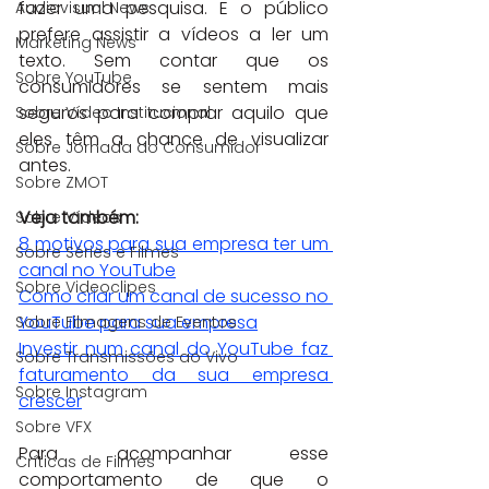
fazer uma pesquisa. E o público 
Audiovisual News
prefere assistir a vídeos a ler um 
Marketing News
texto. Sem contar que os 
Sobre YouTube
consumidores se sentem mais 
seguros para comprar aquilo que 
Sobre Vídeo Institucional
eles têm a chance de visualizar 
Sobre Jornada do Consumidor
antes.
Sobre ZMOT
Veja também:
Sobre Vídeos
8 motivos para sua empresa ter um 
Sobre Séries e Filmes
canal no YouTube
Sobre Videoclipes
Como criar um canal de sucesso no 
YouTube para sua empresa
Sobre Filmagens de Eventos
Investir num canal do YouTube faz 
Sobre Transmissões ao Vivo
faturamento da sua empresa 
Sobre Instagram
crescer
Sobre VFX
Para acompanhar esse 
Críticas de Filmes
comportamento de que o 