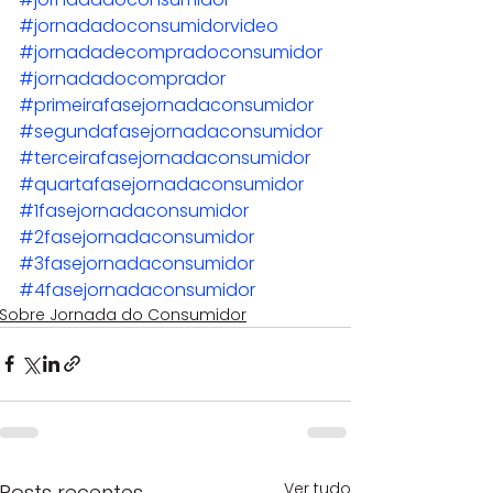
#jornadadoconsumidorvideo
#jornadadecompradoconsumidor
#jornadadocomprador
#primeirafasejornadaconsumidor
#segundafasejornadaconsumidor
#terceirafasejornadaconsumidor
#quartafasejornadaconsumidor
#1fasejornadaconsumidor
#2fasejornadaconsumidor
#3fasejornadaconsumidor
#4fasejornadaconsumidor
Sobre Jornada do Consumidor
Ver tudo
Posts recentes