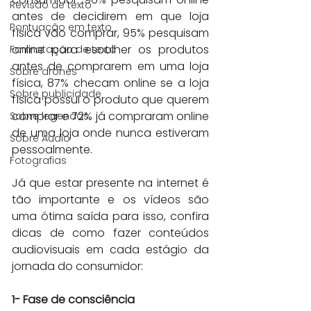
Revisão de texto
antes de decidirem em que loja 
Pontuação em texto
física vão comprar, 95% pesquisam 
online para escolher os produtos 
Formatação de texto
antes de comprarem em uma loja 
Sobre drones
física, 87% checam online se a loja 
Sobre publicidade
física possui o produto que querem 
comprar e 72% já compraram online 
Sobre legendas
de uma loja onde nunca estiveram 
Sobre Áudio
pessoalmente.
Fotografias
Já que estar presente na internet é 
tão importante e os vídeos são 
uma ótima saída para isso, confira 
dicas de como fazer conteúdos 
audiovisuais em cada estágio da 
jornada do consumidor:
1- Fase de consciência