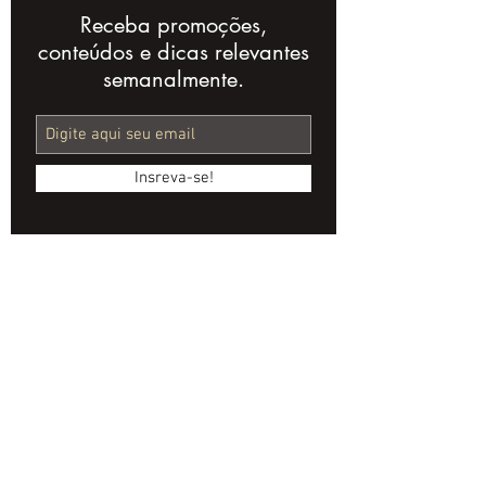
Receba promoções,
Erros Comuns em
Como Otimiz
conteúdos e dicas relevantes
Edição de Vídeo:
Processo de 
semanalmente.
Como Evitá-los e
Produção: Di
Melhorar Seus
Profissionais
Resultados
Insreva-se!