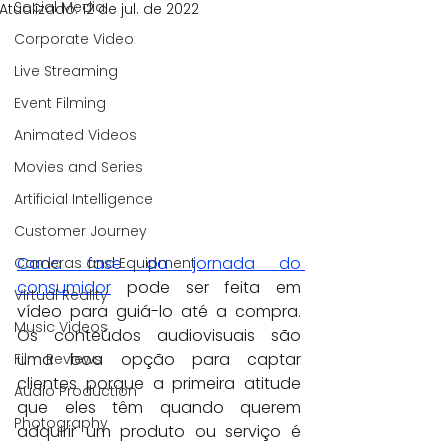
Social Media
Atualizado:
12 de jul. de 2022
Corporate Video
Live Streaming
Event Filming
Animated Videos
Movies and Series
Artificial Intelligence
Customer Journey
Cada fase da jornada do 
Cameras and Equipment
consumidor
 pode ser feita em 
Virtual Reality
vídeo para guiá-lo até a compra. 
Music Videos
Os conteúdos audiovisuais são 
uma boa opção para captar 
Film Reviews
clientes porque a primeira atitude 
Audio Production
que eles têm quando querem 
Photography
adquirir um produto ou serviço é 