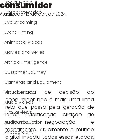
Social Media
consumidor
Corporate Video
Atualizado:
15 de abr. de 2024
Live Streaming
Event Filming
Animated Videos
Movies and Series
Artificial Intelligence
Customer Journey
Cameras and Equipment
A jornada de decisão do 
Virtual Reality
consumidor não é mais uma linha 
Music Videos
reta que passa pela geração de 
Film Reviews
leads, qualificação, criação de 
proposta, negociação e 
Audio Production
fechamento. Atualmente o mundo 
Photography
digital invadiu todas essas etapas, 