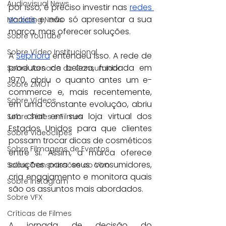
Audiovisual News
por isso, é preciso investir nas 
redes 
sociais
 e, não só apresentar a sua 
Marketing News
marca, mas oferecer soluções.
Sobre YouTube
Sobre Vídeo Institucional
A 
Sephora
 entendeu isso. A rede de 
produtos de beleza, fundada em 
Sobre Jornada do Consumidor
1970, abriu o quanto antes um e-
Sobre ZMOT
commerce e, mais recentemente, 
Sobre Vídeos
em uma constante evolução, abriu 
um chat em sua loja virtual dos 
Sobre Séries e Filmes
Estados Unidos para que clientes 
Sobre Videoclipes
possam trocar dicas de cosméticos 
Sobre Filmagens de Eventos
entre si. Assim, a marca oferece 
soluções para seus consumidores, 
Sobre Transmissões ao Vivo
cria engajamento e monitora quais 
Sobre Instagram
são os assuntos mais abordados. 
Sobre VFX
Críticas de Filmes
A jornada de decisão do 