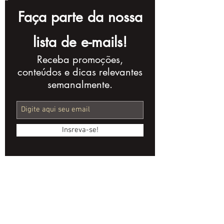
Faça parte da nossa
lista de e-mails!
Receba promoções,
Erros Comuns em
Como Otimiz
conteúdos e dicas relevantes
Edição de Vídeo:
Processo de 
semanalmente.
Como Evitá-los e
Produção: Di
Melhorar Seus
Profissionais
Resultados
Insreva-se!