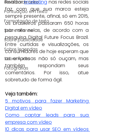
Realizar 
marketing
 nas redes sociais 
Revisão de texto
faz com que sua marca esteja 
Pontuação em texto
sempre presente, afinal, só em 2015, 
Formatação de texto
os brasileiros passaram 650 horas 
por mês nelas, de acordo com a 
Sobre drones
pesquisa Digital Future Focus Brazil. 
Sobre publicidade
Entre curtidas e visualizações, os 
Sobre legendas
consumidores de hoje esperam que 
as empresas não só ouçam, mas 
Sobre Áudio
também respondam seus 
Fotografias
comentários. Por isso, atue 
sobretudo de forma ágil.
Veja também: 
5 motivos para fazer Marketing 
Digital em vídeo
Como captar leads para sua 
empresa com vídeo
10 dicas para usar SEO em vídeos 