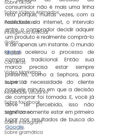
Sobre TikTok
consumidor não é mais uma linha 
Sobre Vídeos Animados
reta porque, muitas vezes, com a 
facilidade da internet, o intervalo 
Redes Sociais
entre o comprador decidir adquirir 
Inteligência Artificial
um produto e realmente comprá-lo 
GoPro
é de apenas um instante. O mundo 
digital
 acelerou o processo de 
Reviews
compra tradicional. Então sua 
Câmeras
marca precisa estar sempre 
Vídeo Marketing
presente, como a Sephora, para 
suprir a necessidade do cliente 
Sobre SEO
naquele minuto em que a decisão 
Realidade Virtual RV
de comprar foi tomada. E, você já 
Sobre facebook
deve ter percebido, isso não 
significa somente estar em primeiro 
Sobre Vimeo
lugar nos resultados de busca do 
Sobre instagram
Google
.
Sobre gramática