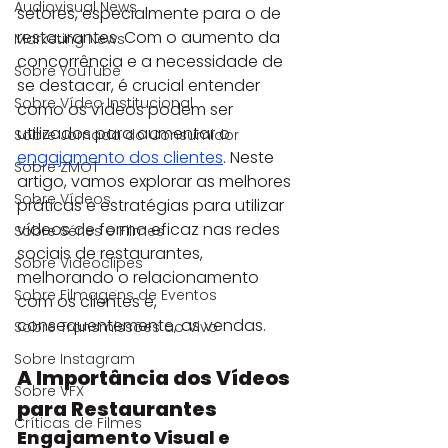
Audiovisual News
setores, especialmente para o de 
restaurantes. Com o aumento da 
Marketing News
concorrência e a necessidade de 
Sobre YouTube
se destacar, é crucial entender 
Sobre Vídeo Institucional
como os vídeos podem ser 
utilizados para aumentar o 
Sobre Jornada do Consumidor
engajamento dos clientes
. Neste 
Sobre ZMOT
artigo, vamos explorar as melhores 
Sobre Vídeos
práticas e estratégias para utilizar 
vídeos de forma eficaz nas redes 
Sobre Séries e Filmes
sociais de restaurantes, 
Sobre Videoclipes
melhorando o relacionamento 
Sobre Filmagens de Eventos
com os clientes e, 
consequentemente, as vendas.
Sobre Transmissões ao Vivo
Sobre Instagram
A Importância dos Vídeos 
Sobre VFX
para Restaurantes
Críticas de Filmes
Engajamento Visual e 