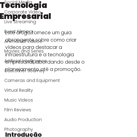
Social Media
Tecnologia
Corporate Video
Empresarial
Live Streaming
Event Filming
Este artigo fornece um guia 
abrangente sobre como criar 
Animated Videos
vídeos para destacar a 
Movies and Series
infraestrutura e a tecnologia 
Artificial Intelligence
empresarial, abordando desde o 
planejamento até a promoção.
Customer Journey
Cameras and Equipment
Virtual Reality
Music Videos
Film Reviews
Audio Production
Photography
Introdução