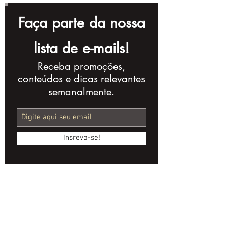
Faça parte da nossa
lista de e-mails!
Receba promoções,
Como Criar Vídeos
O que é VFX, C
conteúdos e dicas relevantes
para Explicar Novas
SFX? Desven
semanalmente.
Ferramentas e
os Segredos 
Softwares
Efeitos Espec
Insreva-se!