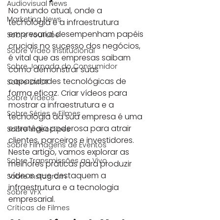
Audiovisual News
No mundo atual, onde a 
Marketing News
tecnologia e a infraestrutura 
empresarial desempenham papéis 
Sobre YouTube
cruciais no sucesso dos negócios, 
Sobre Vídeo Institucional
é vital que as empresas saibam 
Sobre Jornada do Consumidor
como demonstrar suas 
capacidades tecnológicas de 
Sobre ZMOT
forma eficaz. Criar vídeos para 
Sobre Vídeos
mostrar a infraestrutura e a 
Sobre Séries e Filmes
tecnologia da sua empresa é uma 
estratégia poderosa para atrair 
Sobre Videoclipes
clientes, parceiros e investidores. 
Sobre Filmagens de Eventos
Neste artigo, vamos explorar as 
Sobre Transmissões ao Vivo
melhores práticas para produzir 
vídeos que destaquem a 
Sobre Instagram
infraestrutura e a tecnologia 
Sobre VFX
empresarial.
Críticas de Filmes