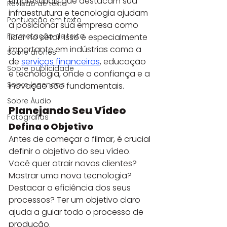
empresariais que destacam sua 
Revisão de texto
infraestrutura e tecnologia ajudam 
Pontuação em texto
a posicionar sua empresa como 
Formatação de texto
líder no setor. Isso é especialmente 
importante em indústrias como a 
Sobre drones
de 
serviços financeiros
, educação 
Sobre publicidade
e tecnologia, onde a confiança e a 
Sobre legendas
inovação são fundamentais.
Sobre Áudio
Planejando Seu Vídeo
Fotografias
Defina o Objetivo
Antes de começar a filmar, é crucial 
definir o objetivo do seu vídeo. 
Você quer atrair novos clientes? 
Mostrar uma nova tecnologia? 
Destacar a eficiência dos seus 
processos? Ter um objetivo claro 
ajuda a guiar todo o processo de 
produção.