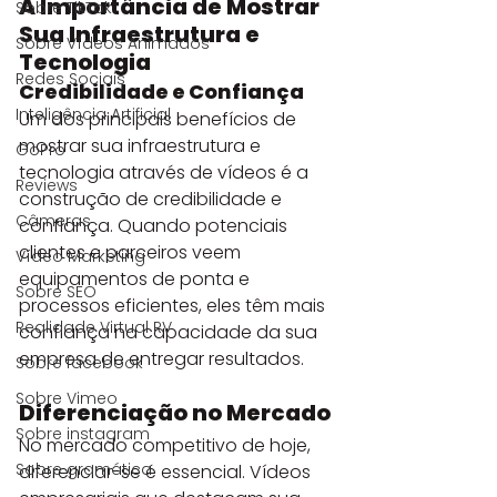
A Importância de Mostrar 
Sobre TikTok
Sua Infraestrutura e 
Sobre Vídeos Animados
Tecnologia
Redes Sociais
Credibilidade e Confiança
Inteligência Artificial
Um dos principais benefícios de 
mostrar sua infraestrutura e 
GoPro
tecnologia através de vídeos é a 
Reviews
construção de credibilidade e 
Câmeras
confiança. Quando potenciais 
clientes e parceiros veem 
Vídeo Marketing
equipamentos de ponta e 
Sobre SEO
processos eficientes, eles têm mais 
Realidade Virtual RV
confiança na capacidade da sua 
empresa de entregar resultados.
Sobre facebook
Sobre Vimeo
Diferenciação no Mercado
Sobre instagram
No mercado competitivo de hoje, 
Sobre gramática
diferenciar-se é essencial. Vídeos 